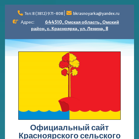
Перейти
к
Тел: 8 (3812) 971-808
bkrasnoyarka@yandex.ru
содержимому
Адрес:
644510, Омская область, Омский
район, с. Красноярка, ул. Ленина, 8
Официальный сайт
Красноярского сельского