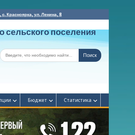
с. Красноярка, ул. Ленина, 8
о сельского поселения
Поиск
по:
пции
Бюджет
Статистика