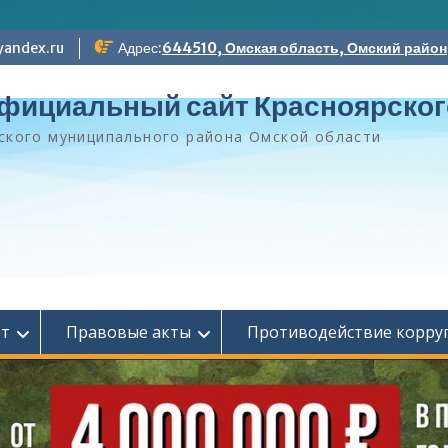
andex.ru
Адрес:
644510, Омская область, Омский район, 
фициальный сайт Красноярског
ского муниципального района Омской области
ет
Правовые акты
Противодействие корру