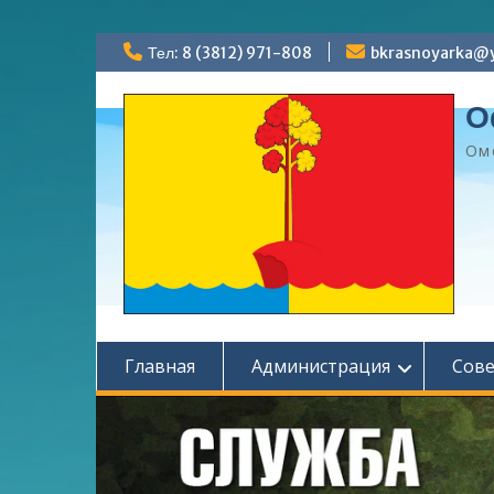
Перейти
Тел: 8 (3812) 971-808
bkrasnoyarka@y
к
содержимому
О
Ом
Главная
Администрация
Сов