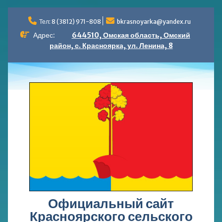
Перейти
к
Тел: 8 (3812) 971-808
bkrasnoyarka@yandex.ru
содержимому
Адрес:
644510, Омская область, Омский
район, с. Красноярка, ул. Ленина, 8
Официальный сайт
Красноярского сельского