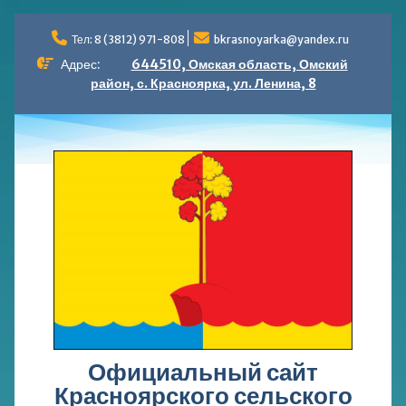
Перейти
к
Тел: 8 (3812) 971-808
bkrasnoyarka@yandex.ru
содержимому
Адрес:
644510, Омская область, Омский
район, с. Красноярка, ул. Ленина, 8
Официальный сайт
Красноярского сельского