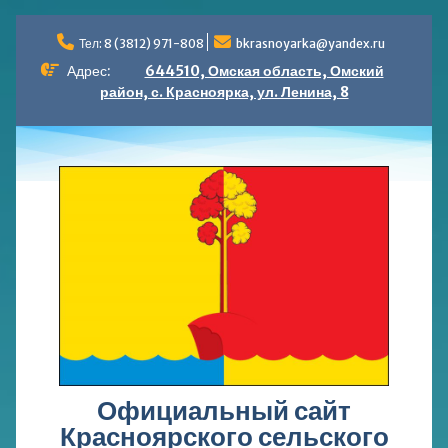
Перейти
к
Тел: 8 (3812) 971-808
bkrasnoyarka@yandex.ru
содержимому
Адрес:
644510, Омская область, Омский
район, с. Красноярка, ул. Ленина, 8
Официальный сайт
Красноярского сельского