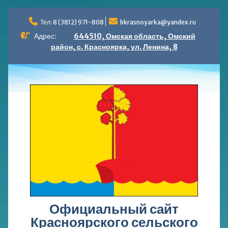
Перейти
к
Тел: 8 (3812) 971-808
bkrasnoyarka@yandex.ru
содержимому
Адрес:
644510, Омская область, Омский
район, с. Красноярка, ул. Ленина, 8
Официальный сайт
Красноярского сельского