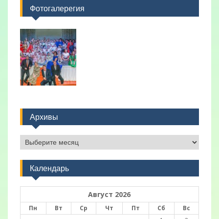
Фотогалерегия
Архивы
Архивы
Календарь
Август 2026
Пн
Вт
Ср
Чт
Пт
Сб
Вс