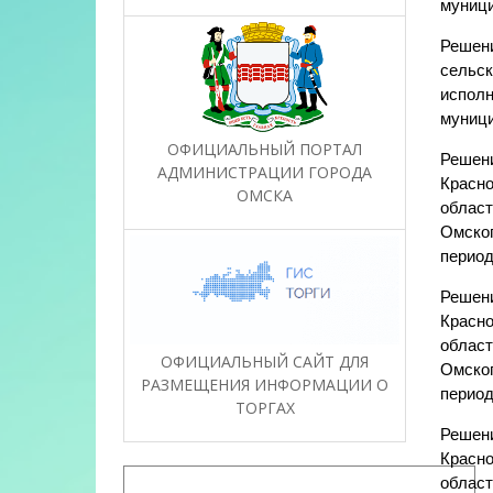
муници
Решени
сельск
исполн
муници
ОФИЦИАЛЬНЫЙ ПОРТАЛ
Решени
АДМИНИСТРАЦИИ ГОРОДА
Красно
ОМСКА
област
Омског
период
Решени
Красно
област
ОФИЦИАЛЬНЫЙ САЙТ ДЛЯ
Омског
РАЗМЕЩЕНИЯ ИНФОРМАЦИИ О
период
ТОРГАХ
Решени
Красно
област