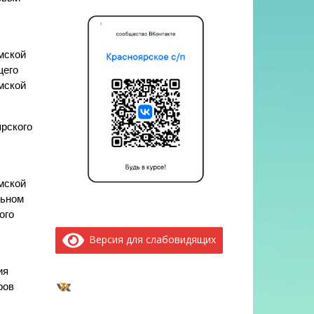
мской
щего
мской
рского
мской
льном
ого
Версия для слабовидящих
ия
ВКонтакте
ров