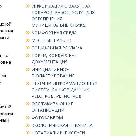
ИНФОРМАЦИЯ О ЗАКУПКАХ
»
ТОВАРОВ, РАБОТ, УСЛУГ ДЛЯ
ОБЕСПЕЧЕНИЯ
мской
МУНИЦИПАЛЬНЫХ НУЖД
еления
КОМФОРТНАЯ СРЕДА
овый
МЕСТНЫЕ НАЛОГИ
СОЦИАЛЬНАЯ РЕКЛАМА
ТОРГИ, КОНКУРСНАЯ
н по
ДОКУМЕНТАЦИЯ
ов на
ИНИЦИАТИВНОЕ
рии
БЮДЖЕТИРОВАНИЕ
о
ПЕРЕЧНИ ИНФОРМАЦИОННЫХ
СИСТЕМ, БАНКОВ ДАННЫХ,
РЕЕСТРОВ, РЕГИСТРОВ
ОБСЛУЖИВАЮЩИЕ
мской
ОРГАНИЗАЦИИ
еления
ФОТОАЛЬБОМ
овый
ЭКОЛОГИЧЕСКАЯ СТРАНИЦА
НОТАРИАЛЬНЫЕ УСЛУГИ