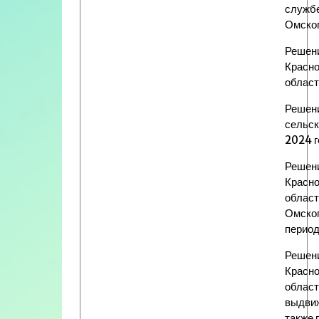
службе
Омског
Решени
Красно
област
Решени
сельск
2024 г
Решени
Красно
област
Омског
период
Решени
Красно
област
выдвиж
также 