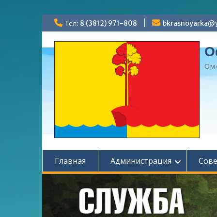
Перейти
Тел: 8 (3812) 971-808
bkrasnoyarka@y
к
содержимому
О
Ом
Главная
Администрация
Сов