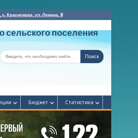
с. Красноярка, ул. Ленина, 8
о сельского поселения
Поиск
по:
пции
Бюджет
Статистика