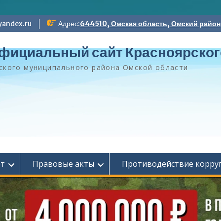
andex.ru
Адрес:
644510, Омская область, Омский район, 
фициальный сайт Красноярског
ского муниципального района Омской области
ет
Правовые акты
Противодействие корру