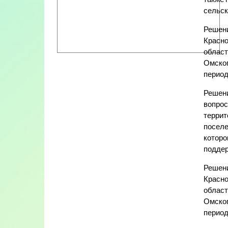
сельск
Решени
Красно
област
Омског
период
Решени
вопрос
террит
поселе
которо
поддер
Решени
Красно
област
Омског
период