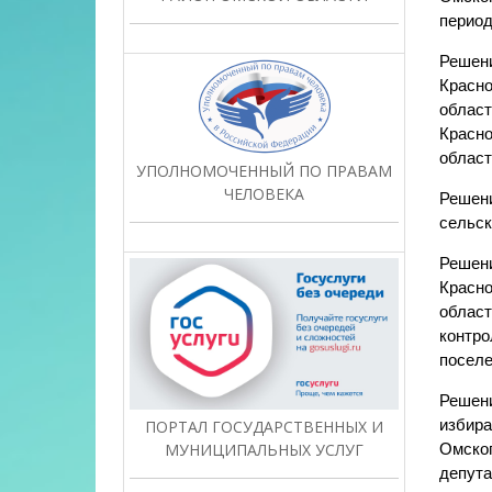
период
Решени
Красно
област
Красно
облас
УПОЛНОМОЧЕННЫЙ ПО ПРАВАМ
ЧЕЛОВЕКА
Решени
сельск
Решени
Красно
област
контро
поселе
Решени
избира
ПОРТАЛ ГОСУДАРСТВЕННЫХ И
Омског
МУНИЦИПАЛЬНЫХ УСЛУГ
депута