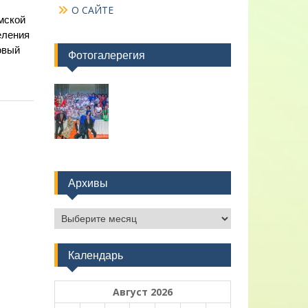
О САЙТЕ
мской
еления
овый
Фотогалерегия
Архивы
Архивы
Календарь
Август 2026