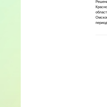
Решени
Красно
област
Омског
период