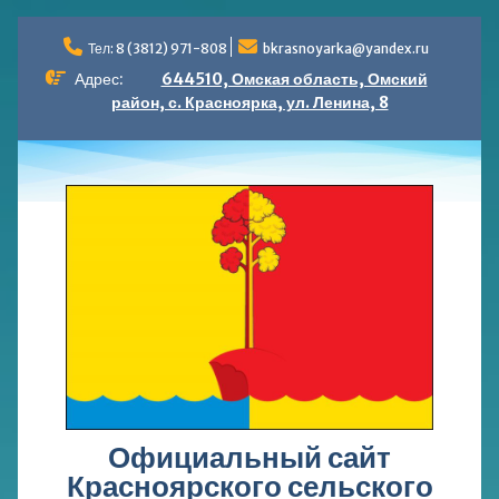
Перейти
к
Тел: 8 (3812) 971-808
bkrasnoyarka@yandex.ru
содержимому
Адрес:
644510, Омская область, Омский
район, с. Красноярка, ул. Ленина, 8
Официальный сайт
Красноярского сельского