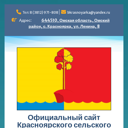
Перейти
к
Тел: 8 (3812) 971-808
bkrasnoyarka@yandex.ru
содержимому
Адрес:
644510, Омская область, Омский
район, с. Красноярка, ул. Ленина, 8
Официальный сайт
Красноярского сельского