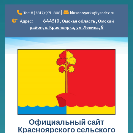
Перейти
к
Тел: 8 (3812) 971-808
bkrasnoyarka@yandex.ru
содержимому
Адрес:
644510, Омская область, Омский
район, с. Красноярка, ул. Ленина, 8
Официальный сайт
Красноярского сельского