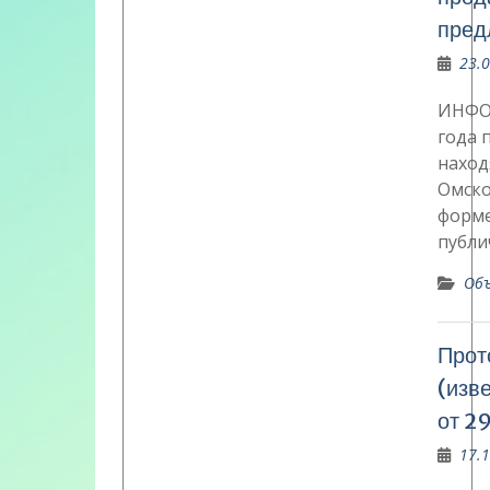
пред
23.
ИНФО
года 
наход
Омско
форме
публи
Объ
Прот
(изв
от 29
17.