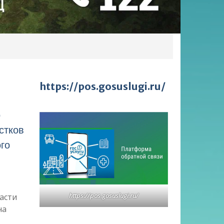
https://pos.gosuslugi.ru/
о
стков
го
https://pos.gosuslugi.ru/
асти
на