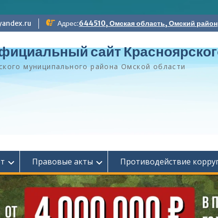
andex.ru
Адрес:
644510, Омская область, Омский район, 
фициальный сайт Красноярског
ского муниципального района Омской области
ет
Правовые акты
Противодействие корру