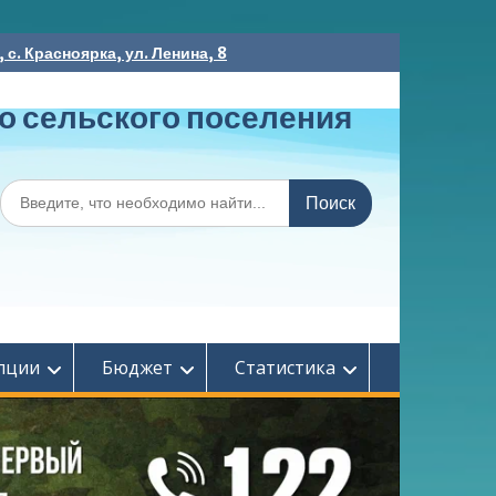
с. Красноярка, ул. Ленина, 8
о сельского поселения
Поиск
по:
пции
Бюджет
Статистика