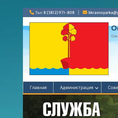
Перейти
Тел: 8 (3812) 971-808
bkrasnoyarka@y
к
содержимому
О
Ом
Главная
Администрация
Сов