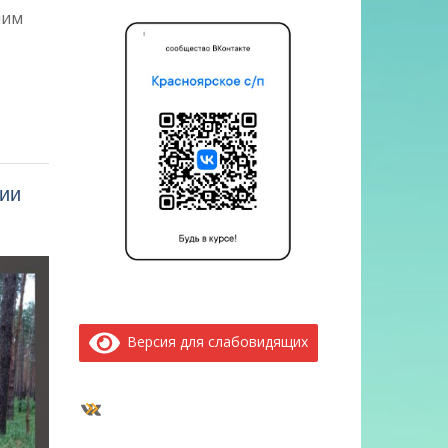
шим
ии
Версия для слабовидящих
ВКонтакте