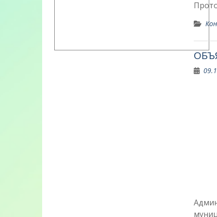
Прото
Кон
ОБЪ
09.
Админ
муниц