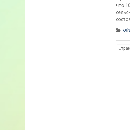
что 10
сельск
состо
Объ
Стран