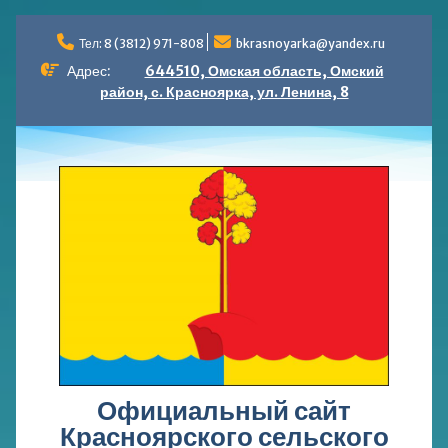
Перейти
к
Тел: 8 (3812) 971-808
bkrasnoyarka@yandex.ru
содержимому
Адрес:
644510, Омская область, Омский
район, с. Красноярка, ул. Ленина, 8
Официальный сайт
Красноярского сельского