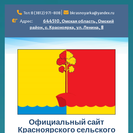
Перейти
к
Тел: 8 (3812) 971-808
bkrasnoyarka@yandex.ru
содержимому
Адрес:
644510, Омская область, Омский
район, с. Красноярка, ул. Ленина, 8
Официальный сайт
Красноярского сельского