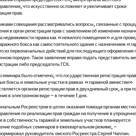
равления, что искусственно осложняет и увеличивает сроки
рации прав.
иками совещания рассматривались вопросы, связанные с проце
ния в орган регистрации прав с заявлением об изменении назнач
а недвижимости гаража как «нежилого помещения» и для прове
гаражного бокса как самостоятельного здания с назначением «г
го из первоначальных действий для последующего оформления п
нном порядке. Такое заявление вправе подать представитель м
страции либо председатель ГСК.
 семинара было отмечено, что государственная регистрация прав
ые боксы и земельные участки в рамках «гаражной амнистии»
твляется органом регистрации прав в двухдневный срок, а при п
ния в электронном виде – в течение 1 дня.
ональным Росреестром в целях оказания помощи органам местно
равления по реализации прав граждан на получение в упрощенн
е в собственность гаражей и земельных участков планируется
ение подобных семинаров в ежеквартальном режиме, –
ормировал руководитель омского Росреестра Сергей Чаплин.