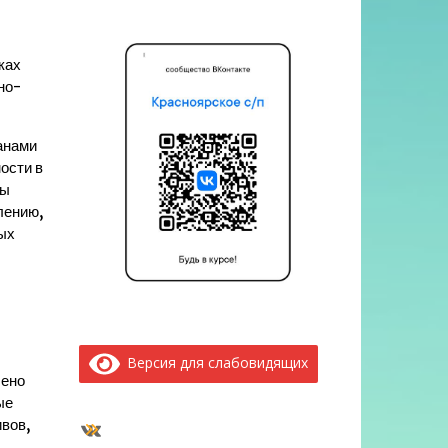
ках
но-
анами
ости в
ны
лению,
ых
Версия для слабовидящих
лено
ые
ВКонтакте
вов,