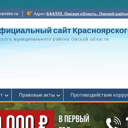
andex.ru
Адрес:
644510, Омская область, Омский район, 
фициальный сайт Красноярског
ского муниципального района Омской области
ет
Правовые акты
Противодействие корру