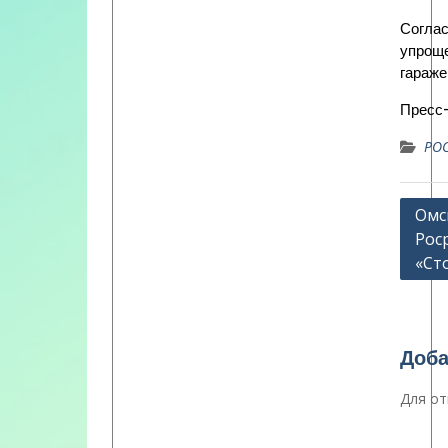
Соглас
упроще
гараже
Пресс-
РОС
Нави
Омс
Рос
по
«Ст
запи
Доба
Для от