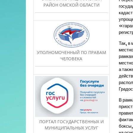
РАЙОН ОМСКОЙ ОБЛАСТИ
госуда
кадаст
упроще
«гараж
регист
Так, в
местно
УПОЛНОМОЧЕННЫЙ ПО ПРАВАМ
рамках
ЧЕЛОВЕКА
местно
а такж
действ
распол
Градос
В рамк
приост
правил
фактам
ПОРТАЛ ГОСУДАРСТВЕННЫХ И
боксы,
МУНИЦИПАЛЬНЫХ УСЛУГ
на осн