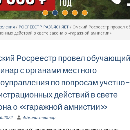
селения
/
РОСРЕЕСТР РАЗЪЯСНЯЕТ
/
Омский Росреестр провел о
онных действий в свете закона о «гаражной амнистии»
кий Росреестр провел обучающи
инар с органами местного
оуправления по вопросам учетно
истрационных действий в свете
она о «гаражной амнистии»
06.2022
Администратор
стр, реализуя «дорожную карту» по повышению качества