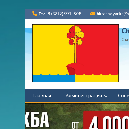
Перейти
Тел: 8 (3812) 971-808
bkrasnoyarka@y
к
содержимому
О
Ом
Главная
Администрация
Сов