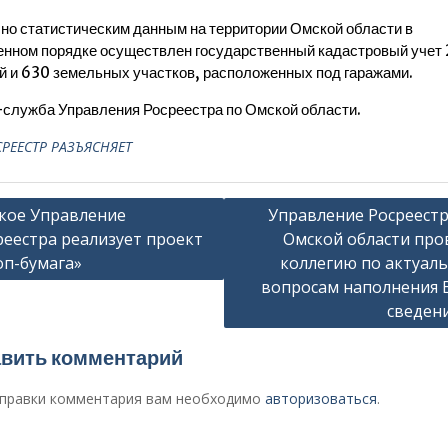
но статистическим данным на территории Омской области в
нном порядке осуществлен государственный кадастровый учет 
й и 630 земельных участков, расположенных под гаражами.
служба Управления Росреестра по Омской области.
РЕЕСТР РАЗЪЯСНЯЕТ
гация
кое Управление
Управление Росреестр
реестра реализует проект
Омской области про
оп-бумага»
коллегию по актуал
сям
вопросам наполнения 
сведен
вить комментарий
правки комментария вам необходимо
авторизоваться
.