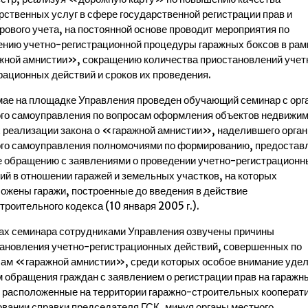
рственных услуг в сфере государственной регистрации прав и
рового учета, на постоянной основе проводит мероприятия по
нию учетно-регистрационной процедуры гаражных боксов в рам
ной амнистии», сокращению количества приостановлений учет
рационных действий и сроков их проведения.
 мае на площадке Управления проведен обучающий семинар с орг
го самоуправления по вопросам оформления объектов недвижим
 реализации закона о «гаражной амнистии», наделившего орга
го самоуправления полномочиями по формированию, предостав
е обращению с заявлениями о проведении учетно-регистрационн
ий в отношении гаражей и земельных участков, на которых
ожены гаражи, построенные до введения в действие
троительного кодекса (10 января 2005 г.).
ах семинара сотрудниками Управления озвучены причины
ановления учетно-регистрационных действий, совершенных по
ам «гаражной амнистии», среди которых особое внимание уде
 обращения граждан с заявлением о регистрации прав на гаражн
 расположенные на территории гаражно-строительных кооперати
овании справки председателя ГСК, минуя органы местного