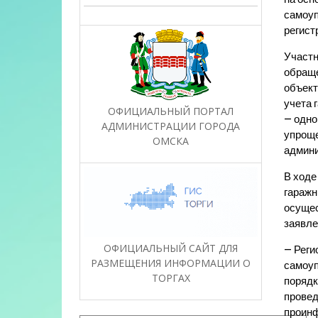
самоуп
регист
Участн
обраще
объект
учета 
ОФИЦИАЛЬНЫЙ ПОРТАЛ
– одно
АДМИНИСТРАЦИИ ГОРОДА
упроще
ОМСКА
админи
В ходе
гаражн
осущес
заявле
ОФИЦИАЛЬНЫЙ САЙТ ДЛЯ
– Реги
РАЗМЕЩЕНИЯ ИНФОРМАЦИИ О
самоуп
ТОРГАХ
порядк
провед
проинф