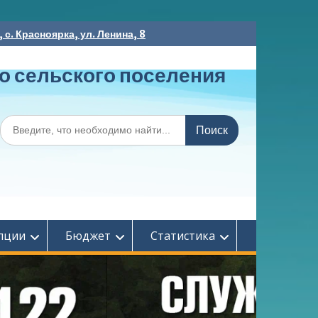
с. Красноярка, ул. Ленина, 8
о сельского поселения
Поиск
по:
пции
Бюджет
Статистика