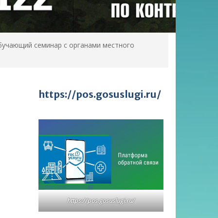
бучающий семинар с органами местного
https://pos.gosuslugi.ru/
й
-
https://pos.gosuslugi.ru/