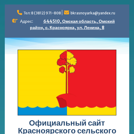
Перейти
к
Тел: 8 (3812) 971-808
bkrasnoyarka@yandex.ru
содержимому
Адрес:
644510, Омская область, Омский
район, с. Красноярка, ул. Ленина, 8
Официальный сайт
Красноярского сельского