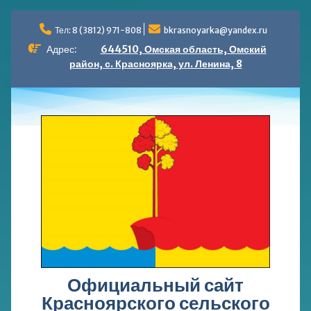
Перейти
к
Тел: 8 (3812) 971-808
bkrasnoyarka@yandex.ru
содержимому
Адрес:
644510, Омская область, Омский
район, с. Красноярка, ул. Ленина, 8
Официальный сайт
Красноярского сельского