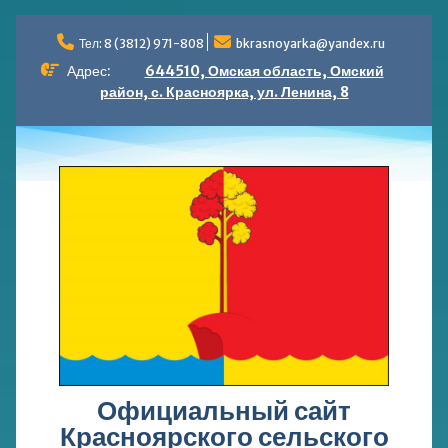
Перейти
к
Тел: 8 (3812) 971-808
bkrasnoyarka@yandex.ru
содержимому
Адрес:
644510, Омская область, Омский
район, с. Красноярка, ул. Ленина, 8
Официальный сайт
Красноярского сельского