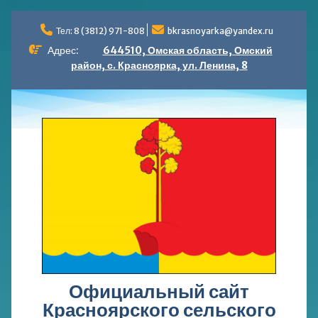
Перейти
к
Тел: 8 (3812) 971-808
bkrasnoyarka@yandex.ru
содержимому
Адрес:
644510, Омская область, Омский
район, с. Красноярка, ул. Ленина, 8
Официальный сайт
Красноярского сельского