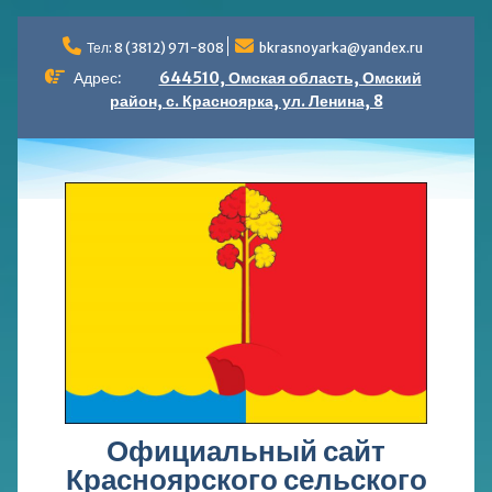
Перейти
к
Тел: 8 (3812) 971-808
bkrasnoyarka@yandex.ru
содержимому
Адрес:
644510, Омская область, Омский
район, с. Красноярка, ул. Ленина, 8
Официальный сайт
Красноярского сельского