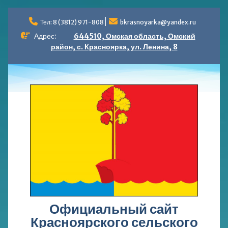
Перейти
к
Тел: 8 (3812) 971-808
bkrasnoyarka@yandex.ru
содержимому
Адрес:
644510, Омская область, Омский
район, с. Красноярка, ул. Ленина, 8
Официальный сайт
Красноярского сельского