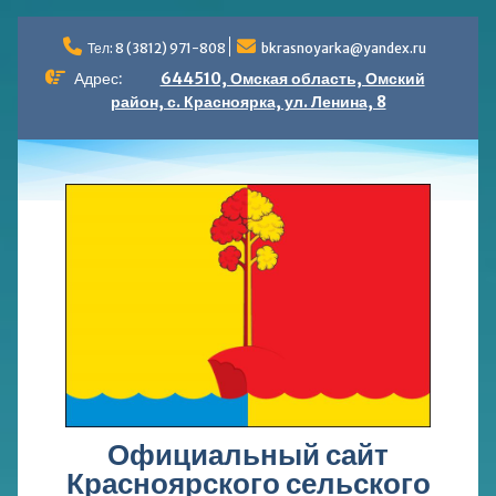
Перейти
к
Тел: 8 (3812) 971-808
bkrasnoyarka@yandex.ru
содержимому
Адрес:
644510, Омская область, Омский
район, с. Красноярка, ул. Ленина, 8
Официальный сайт
Красноярского сельского