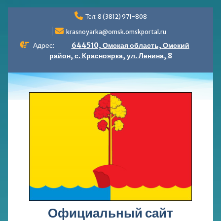
Перейти
Тел: 8 (3812) 971-808
к
содержимому
krasnoyarka@omsk.omskportal.ru
Адрес:
644510, Омская область, Омский
район, с. Красноярка, ул. Ленина, 8
Официальный сайт