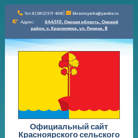
Перейти
к
Тел: 8 (3812) 971-808
bkrasnoyarka@yandex.ru
содержимому
Адрес:
644510, Омская область, Омский
район, с. Красноярка, ул. Ленина, 8
Официальный сайт
Красноярского сельского