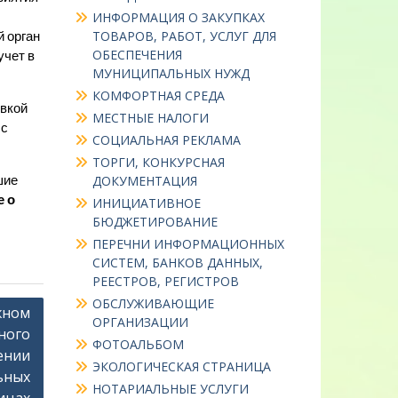
ИНФОРМАЦИЯ О ЗАКУПКАХ
ТОВАРОВ, РАБОТ, УСЛУГ ДЛЯ
 орган
ОБЕСПЕЧЕНИЯ
учет в
МУНИЦИПАЛЬНЫХ НУЖД
КОМФОРТНАЯ СРЕДА
вкой
МЕСТНЫЕ НАЛОГИ
 с
СОЦИАЛЬНАЯ РЕКЛАМА
ТОРГИ, КОНКУРСНАЯ
шие
ДОКУМЕНТАЦИЯ
е о
ИНИЦИАТИВНОЕ
БЮДЖЕТИРОВАНИЕ
ПЕРЕЧНИ ИНФОРМАЦИОННЫХ
СИСТЕМ, БАНКОВ ДАННЫХ,
РЕЕСТРОВ, РЕГИСТРОВ
ОБСЛУЖИВАЮЩИЕ
жном
ОРГАНИЗАЦИИ
ного
ФОТОАЛЬБОМ
ении
ЭКОЛОГИЧЕСКАЯ СТРАНИЦА
ьных
НОТАРИАЛЬНЫЕ УСЛУГИ