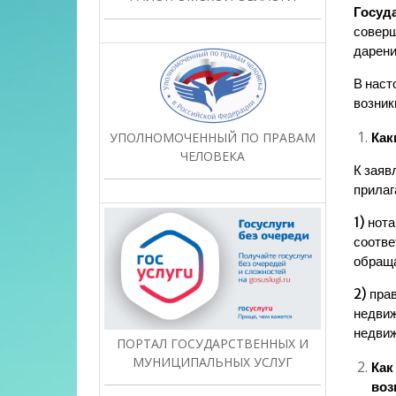
Госуда
соверш
дарени
В наст
возник
УПОЛНОМОЧЕННЫЙ ПО ПРАВАМ
Как
ЧЕЛОВЕКА
К заяв
прилаг
1) нот
соотве
обраща
2) пра
недвиж
недвиж
ПОРТАЛ ГОСУДАРСТВЕННЫХ И
МУНИЦИПАЛЬНЫХ УСЛУГ
Как
воз