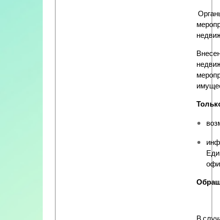
Орган
меропр
недвиж
Внесен
недвиж
меропр
имуще
Только
воз
инф
Еди
офи
Обращ
В случ