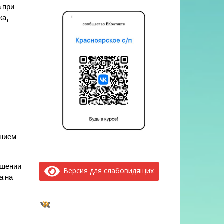
а
при
жа,
ением
ошении
Версия для слабовидящих
а на
ВКонтакте