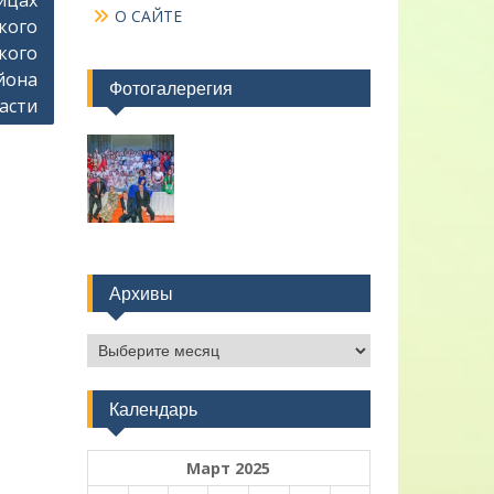
ницах
О САЙТЕ
кого
кого
йона
Фотогалерегия
асти
Архивы
Архивы
Календарь
Март 2025