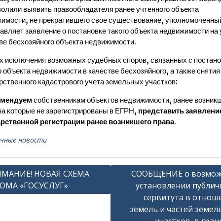
волили выявить правообладателя ранее учтенного объекта
имости, не прекратившего свое существование, уполномоченный
авляет заявление о постановке такого объекта недвижимости на 
ве бесхозяйного объекта недвижимости.
х исключения возможных судебных споров, связанных с постано
 объекта недвижимости в качестве бесхозяйного, а также снятия
рственного кадастрового учета земельных участков:
омендуем
собственникам объектов недвижимости, ранее возник
на которые не зарегистрированы в ЕГРН,
представить заявлени
рственной регистрации ранее возникшего права
.
чные новости
гация
МАНИЕ! НОВАЯ СХЕМА
СООБЩЕНИЕ о возмо
ОМА «ГОСУСЛУГ»
установлении публич
сервитута в отнош
сям
земель и частей земел