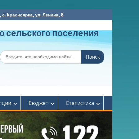
с. Красноярка, ул. Ленина, 8
о сельского поселения
Поиск
по:
пции
Бюджет
Статистика