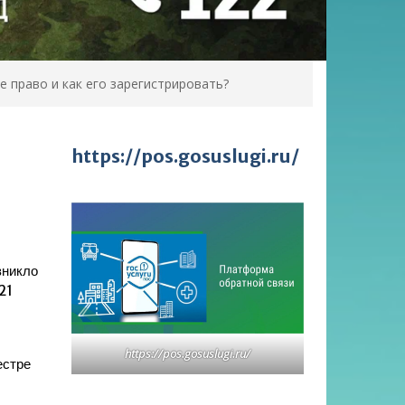
е право и как его зарегистрировать?
https://pos.gosuslugi.ru/
зникло
21
https://pos.gosuslugi.ru/
естре