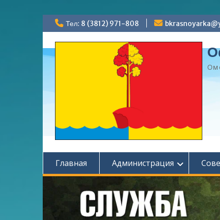
Перейти
Тел: 8 (3812) 971-808
bkrasnoyarka@y
к
содержимому
О
Ом
Главная
Администрация
Сов