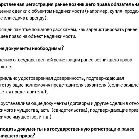
рственная регистрация ранее возникшего права обязательн
ении сделки с объектом недвижимости (например, купля-прода
е или сдача в аренду).
оящей памятке пошагово расскажем, как зарегистрировать ранее
шее право на объект недвижимости.
ие документы необходимы?
лению о государственной регистрации ранее возникшего права
аются:
ариально удостоверенная доверенность, подтверждающая
тствующие полномочия представителя заявителя (если с заявл
ется представитель);
воустанавливающие документы (договоры и другие сделки в отн
имого имущества, акты (свидетельства), подтверждающие прав
имое имущество, и т.д.).
 подать документы на государственную регистрацию ранее
никшего права?