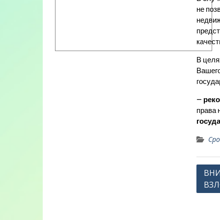
не поз
недвиж
предст
качест
В целя
Вашего
госуда
–
рек
права 
госуда
Сро
Нави
ВНИ
ВЗЛ
по
запи