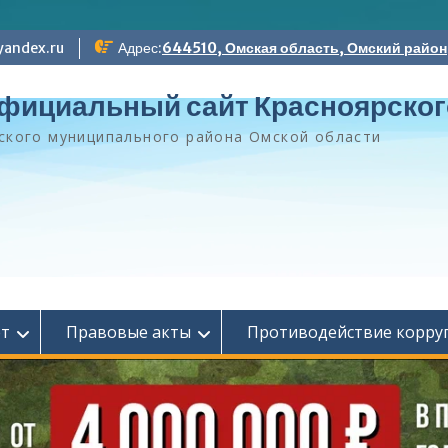
andex.ru
Адрес:
644510, Омская область, Омский район, 
фициальный сайт Красноярског
ского муниципального района Омской области
ет
Правовые акты
Противодействие корру