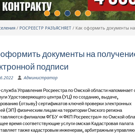
селения
/
РОСРЕЕСТР РАЗЪЯСНЯЕТ
/
Как оформить документы на
 оформить документы на получени
ктронной подписи
06.2022
Администратор
служба Управления Росреестра по Омской области напоминает о
луги Удостоверяющего центра (УЦ) по созданию, выдаче,
рованию (отзыву) сертификатов ключей проверки электронных
ей (ЭП) физическим лицам на территории Омского региона
тавляются филиалом ФГБУ «ФКП Росреестра» по Омской обла
щее время соответствующие услуги омская Кадастровая палата
тавляет также кадастровым инженерам, арбитражным управля