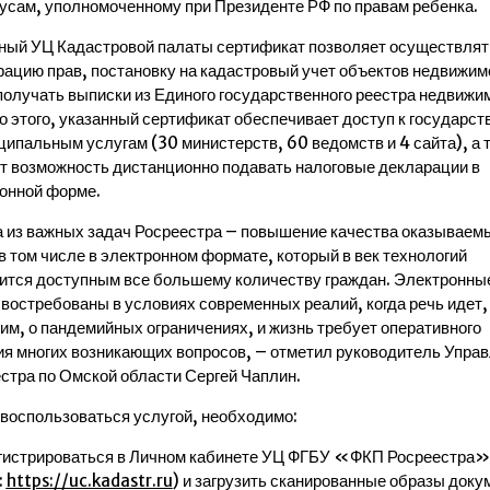
усам, уполномоченному при Президенте РФ по правам ребенка.
ый УЦ Кадастровой палаты сертификат позволяет осуществлят
рацию прав, постановку на кадастровый учет объектов недвижим
получать выписки из Единого государственного реестра недвижи
 этого, указанный сертификат обеспечивает доступ к государс
ципальным услугам (30 министерств, 60 ведомств и 4 сайта), а 
т возможность дистанционно подавать налоговые декларации в
онной форме.
 из важных задач Росреестра – повышение качества оказываем
 в том числе в электронном формате, который в век технологий
ится доступным все большему количеству граждан. Электронны
 востребованы в условиях современных реалий, когда речь идет,
им, о пандемийных ограничениях, и жизнь требует оперативного
я многих возникающих вопросов, – отметил руководитель Упра
стра по Омской области Сергей Чаплин.
воспользоваться услугой, необходимо:
гистрироваться в Личном кабинете УЦ ФГБУ «ФКП Росреестра»
:
https://uc.kadastr.ru
) и загрузить сканированные образы доку