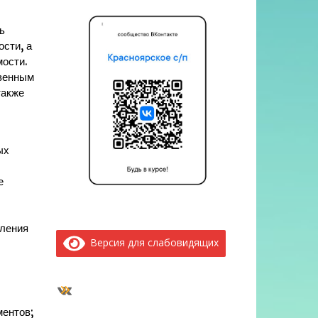
ь
ости, а
мости.
твенным
также
ых
е
вления
Версия для слабовидящих
ВКонтакте
ментов;