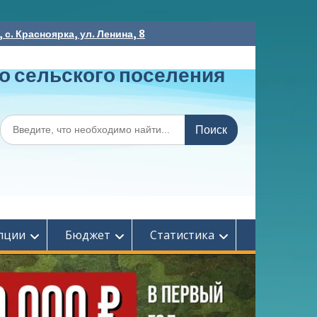
с. Красноярка, ул. Ленина, 8
о сельского поселения
Поиск
по:
пции
Бюджет
Статистика