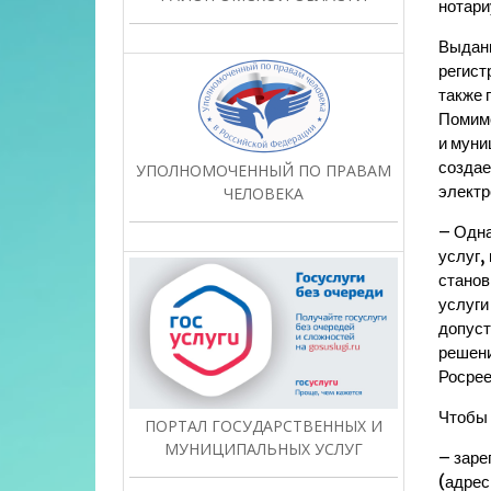
нотари
Выданн
регист
также 
Помимо
и муни
создае
УПОЛНОМОЧЕННЫЙ ПО ПРАВАМ
электр
ЧЕЛОВЕКА
– Одна
услуг,
станов
услуги
допуст
решени
Росрее
Чтобы 
ПОРТАЛ ГОСУДАРСТВЕННЫХ И
МУНИЦИПАЛЬНЫХ УСЛУГ
– заре
(адрес