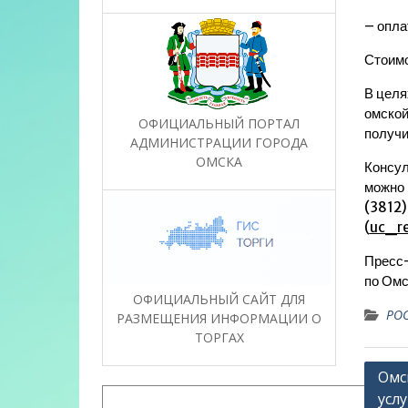
– опла
Стоимо
В целя
омской
ОФИЦИАЛЬНЫЙ ПОРТАЛ
получи
АДМИНИСТРАЦИИ ГОРОДА
ОМСКА
Консул
можно 
(3812)
(
uc_re
Пресс-
по Омс
ОФИЦИАЛЬНЫЙ САЙТ ДЛЯ
РОС
РАЗМЕЩЕНИЯ ИНФОРМАЦИИ О
ТОРГАХ
Нави
Омс
услу
по