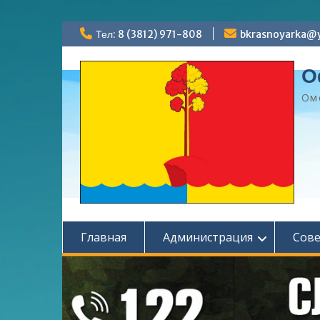
Перейти
Тел: 8 (3812) 971-808
bkrasnoyarka@y
к
содержимому
О
Ом
Главная
Администрация
Сов