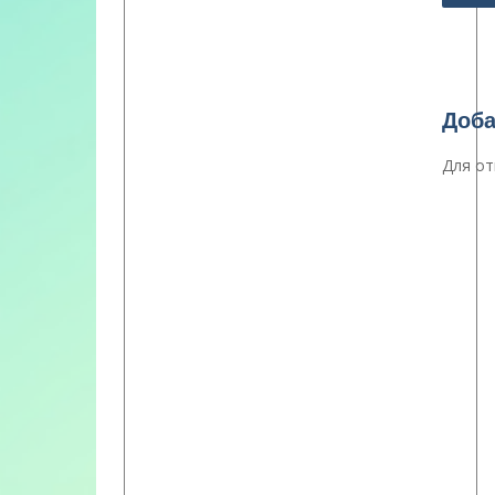
запи
Доба
Для от