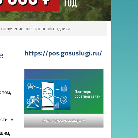
 получение электронной подписи
https://pos.gosuslugi.ru/
е
 том,
сти. В
https://pos.gosuslugi.ru/
ющим,