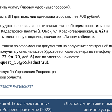
тить услугу (любым удобным способом).
сть ЭП для всех лиц одинакова и составляет 700 рублей.
х удостоверения личности заявителя необходимо посетить офис
 Кадастровой палаты (г. Омск, ул. Красногвардейская, д. 42) и
ть электронную подпись, скачав ее в Личном кабинете.
ьтацию по оформлению документов на получение электронной п
получить у специалистов Удостоверяющего центра по телефону 
-72-94-70, доб. 6) или по электронной почте
quest_55@55.kadastr.ru
).
служба Управления Росреестра
кой области.
РЕЕСТР РАЗЪЯСНЯЕТ
гация
кая «Школа электронных
«Лесная амнистия» в ом
г Росреестра» в мае (2022)
регионе устра