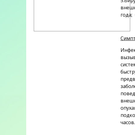
5.Вир
внешн
года;
Симп
Инфек
вызыв
систе
быстр
предв
забол
повед
внешн
опуха
подко
часов.