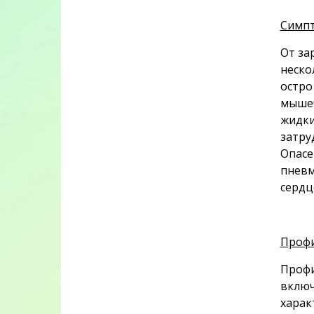
Симп
От за
неско
остро
мышеч
жидки
затру
Опасе
пневм
сердц
Проф
Профи
включ
харак