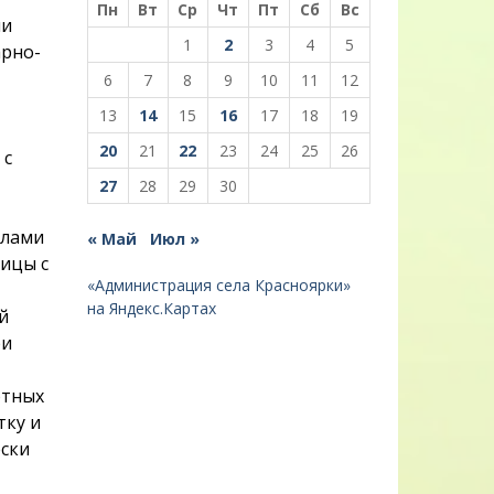
Пн
Вт
Ср
Чт
Пт
Сб
Вс
ми
1
2
3
4
5
арно-
6
7
8
9
10
11
12
13
14
15
16
17
18
19
20
21
22
23
24
25
26
 с
27
28
29
30
елами
« Май
Июл »
ицы с
«Администрация села Красноярки»
на Яндекс.Картах
й
ри
отных
тку и
ски