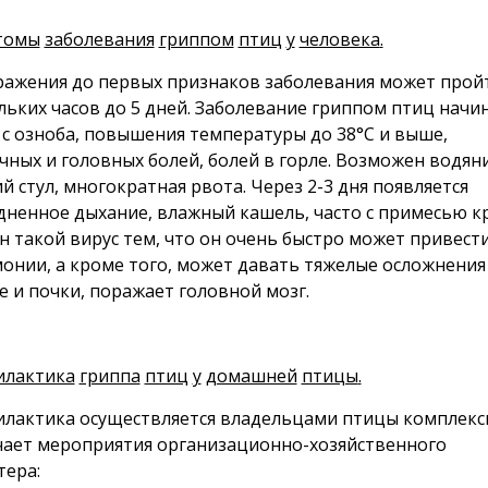
томы
заболевания
гриппом
птиц
у
человека
.
ражения до первых признаков заболевания может прой
льких часов до 5 дней. Заболевание гриппом птиц начи
 с озноба, повышения температуры до 38°С и выше,
ных и головных болей, болей в горле. Возможен водян
й стул, многократная рвота. Через 2-3 дня появляется
дненное дыхание, влажный кашель, часто с примесью к
н такой вирус тем, что он очень быстро может привести
онии, а кроме того, может давать тяжелые осложнения
е и почки, поражает головной мозг.
илактика
гриппа
птиц
у
домашней
птицы
.
лактика осуществляется владельцами птицы комплекс
ает мероприятия организационно-хозяйственного
тера: