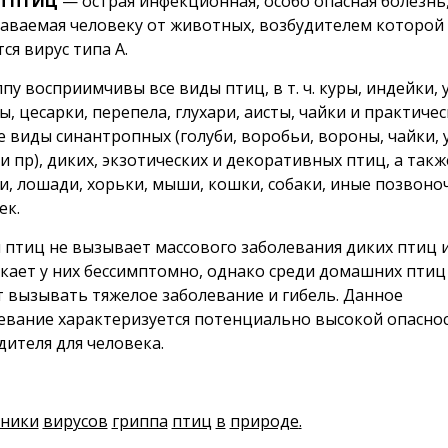
П
ПТИЦ
— острая инфекционная, особо опасная болезнь
аваемая человеку от животных, возбудителем которой
ся вирус типа А.
ппу восприимчивы все виды птиц, в т. ч. куры, индейки, 
ы, цесарки, перепела, глухари, аисты, чайки и практичес
е виды синантропных (голуби, воробьи, вороны, чайки, 
 и пр), диких, экзотических и декоративных птиц, а такж
и, лошади, хорьки, мыши, кошки, собаки, иные позвоно
ек.
 птиц не вызывает массового заболевания диких птиц 
кает у них бессимптомно, однако среди домашних птиц
 вызывать тяжелое заболевание и гибель. Данное
евание характеризуется потенциально высокой опасно
дителя для человека.
ники
вирусов
гриппа
птиц
в
природе
.