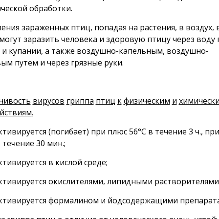
ческой обработки.
ения зараженных птиц, попадая на растения, в воздух, 
 могут заразить человека и здоровую птицу через воду 
 и купании, а также воздушно-капельным, воздушно-
ым путем и через грязные руки.
чивость
вирусов
гриппа
птиц
к
физическим
и
химическ
йствиям
.
ктивируется (погибает) при плюс 56°С в течение 3 ч., пр
 течение 30 мин.;
ктивируется в кислой среде;
ктивируется окислителями, липидными растворителями
ктивируется формалином и йодсодержащими препарат