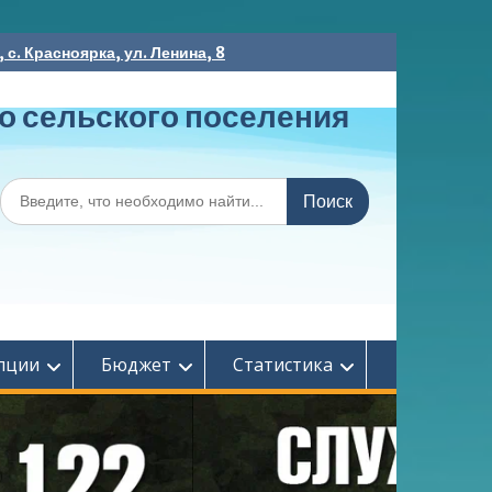
с. Красноярка, ул. Ленина, 8
о сельского поселения
Поиск
по:
пции
Бюджет
Статистика