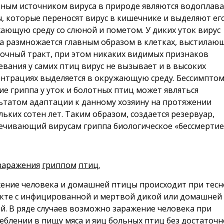
ным источником вируса в природе являются водопла
, которые переносят вирус в кишечнике и выделяют ег
ающую среду со слюной и пометом. У диких уток вирус
а размножается главным образом в клетках, выстилаю
очный тракт, при этом никаких видимых признаков
евания у самих птиц вирус не вызывает и в высоких
нтрациях выделяется в окружающую среду. Бессимпто
ие гриппа у уток и болотных птиц может являться
ьтатом адаптации к данному хозяину на протяжении
льких сотен лет. Таким образом, создается резервуар,
ечивающий вирусам гриппа биологическое «бессмертие
заражения
гриппом
птиц
.
ение человека и домашней птицы происходит при тес
кте с инфицированной и мертвой дикой или домашней
й. В ряде случаев возможно заражение человека при
еблении в пищу мяса и яиц больных птиц без достаточ