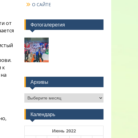
О САЙТЕ
ти от
Фотогалерегия
нается
истый
рови.
 к
 на
Архивы
Архивы
Календарь
но,
Июнь 2022