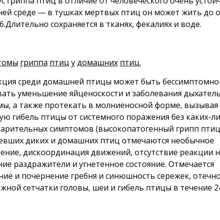
ус гриппа птиц в отличие от человеческого очень устой
ей среде — в тушках мертвых птиц он может жить до 
 6.Длительно сохраняется в тканях, фекалиях и воде.
томы
гриппа
птиц
у
домашних
птиц
.
ция среди домашней птицы может быть бессимптомно
ать уменьшение яйценоскости и заболевания дыхател
мы, а также протекать в молниеносной форме, вызывая
ую гибель птицы от системного поражения без каких-л
арительных симптомов (высокопатогенный грипп птиц)
евших диких и домашних птиц отмечаются необычное
ение, дискоординация движений, отсутствие реакции н
ие раздражители и угнетенное состояние. Отмечается
ние и почернение гребня и синюшность сережек, отечн
жной сетчатки головы, шеи и гибель птицы в течение 2