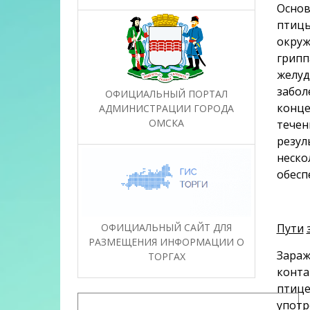
Основ
птицы
окруж
грипп
желуд
забол
ОФИЦИАЛЬНЫЙ ПОРТАЛ
конце
АДМИНИСТРАЦИИ ГОРОДА
ОМСКА
течен
резул
неско
обесп
ОФИЦИАЛЬНЫЙ САЙТ ДЛЯ
Пути
РАЗМЕЩЕНИЯ ИНФОРМАЦИИ О
Зараж
ТОРГАХ
конта
птице
употр