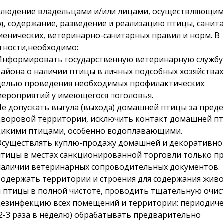
людение владельцами и/или лицами, осуществляющи
д, содержание, разведение и реализацию птицы, санит
иенических, ветеринарно-санитарных правил и норм. В
тности,необходимо:
Информировать государственную ветеринарную службу
района о наличии птицы в личных подсобных хозяйствах
целью проведения необходимых профилактических
мероприятий у имеющегося поголовья.
Не допускать выгула (выхода) домашней птицы за пред
дворовой территории, исключить контакт домашней пт
дикими птицами, особенно водоплавающими.
Осуществлять куплю-продажу домашней и декоративно
птицы в местах санкционированной торговли только п
наличии ветеринарных сопроводительных документов.
Содержать территории и строения для содержания жив
и птицы в полной чистоте, проводить тщательную очис
дезинфекцию всех помещений и территории: периодиче
(2-3 раза в неделю) обрабатывать предварительно