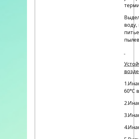
терми
Выдел
воду,
питье
пылев
Устой
возде
1.Ина
60°С в
2.Ина
3.Ина
4.Ина