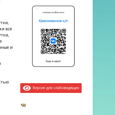
,
утки,
ки все
утки,
е
чные и
и
стью
Версия для слабовидящих
ВКонтакте