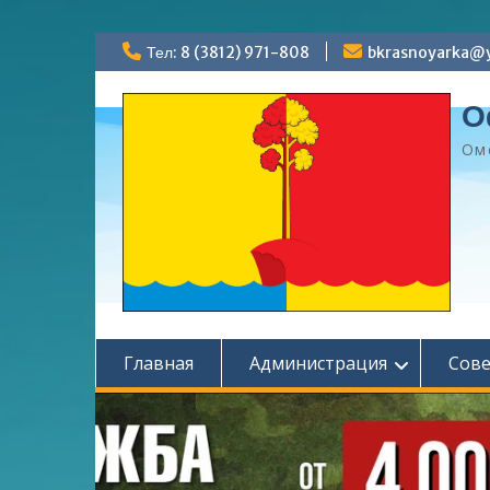
Перейти
Тел: 8 (3812) 971-808
bkrasnoyarka@y
к
содержимому
О
Ом
Главная
Администрация
Сов