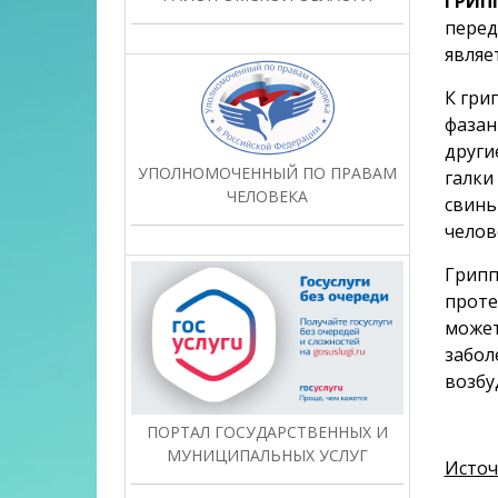
ГРИП
перед
являет
К гри
фазан
други
УПОЛНОМОЧЕННЫЙ ПО ПРАВАМ
галки
ЧЕЛОВЕКА
свинь
челов
Грипп
проте
может
забол
возбу
ПОРТАЛ ГОСУДАРСТВЕННЫХ И
МУНИЦИПАЛЬНЫХ УСЛУГ
Источ