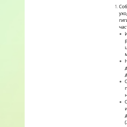
Соб
ухо
гиг
час