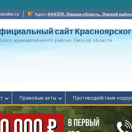
andex.ru
Адрес:
644510, Омская область, Омский район, 
фициальный сайт Красноярског
ского муниципального района Омской области
ет
Правовые акты
Противодействие корру