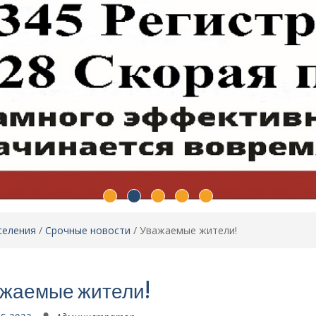
селения
/
Срочные новости
/
Уважаемые жители!
жаемые жители!