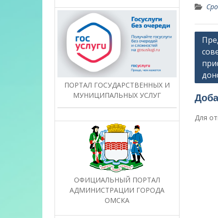
Сро
Нави
Пре
сов
по
при
запи
дон
ПОРТАЛ ГОСУДАРСТВЕННЫХ И
МУНИЦИПАЛЬНЫХ УСЛУГ
Доба
Для от
ОФИЦИАЛЬНЫЙ ПОРТАЛ
АДМИНИСТРАЦИИ ГОРОДА
ОМСКА