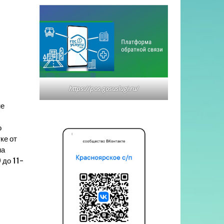
https://pos.gosuslugi.ru/
не
о
ке от
ма
 до 11-