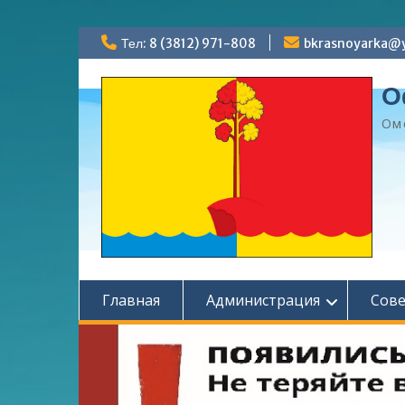
Перейти
Тел: 8 (3812) 971-808
bkrasnoyarka@y
к
содержимому
О
Ом
Главная
Администрация
Сов