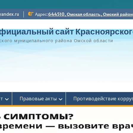
andex.ru
Адрес:
644510, Омская область, Омский район, 
фициальный сайт Красноярског
ского муниципального района Омской области
ет
Правовые акты
Противодействие корру