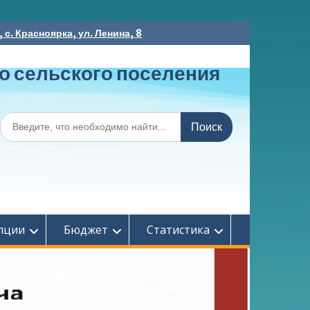
с. Красноярка, ул. Ленина, 8
о сельского поселения
Поиск
по:
пции
Бюджет
Статистика