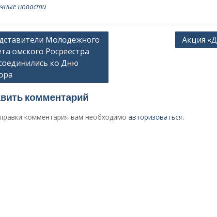
чные новости
гация
дставители Молодежного
Акция «Д
ета омского Росреестра
соединились ко Дню
сям
ора
вить комментарий
правки комментария вам необходимо
авторизоваться
.