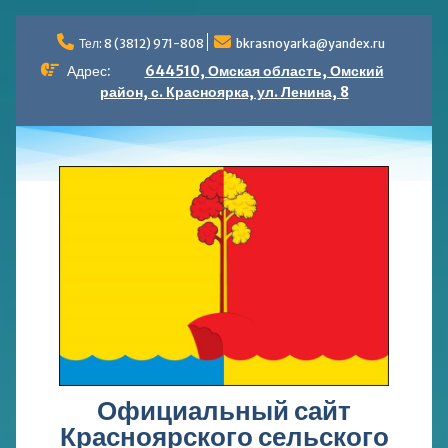
Перейти
к
Тел: 8 (3812) 971-808
bkrasnoyarka@yandex.ru
содержимому
Адрес:
644510, Омская область, Омский
район, с. Красноярка, ул. Ленина, 8
Официальный сайт
Красноярского сельского