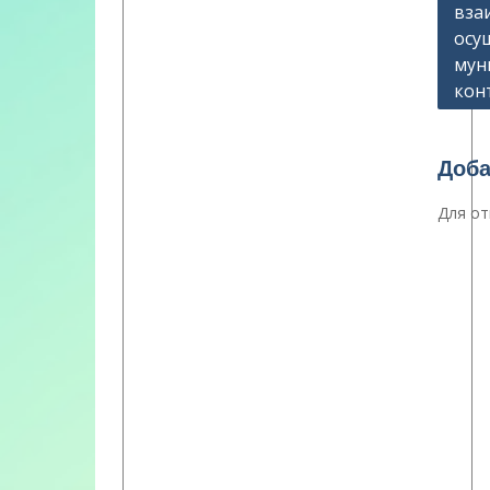
вза
запи
осу
мун
кон
Доба
Для от