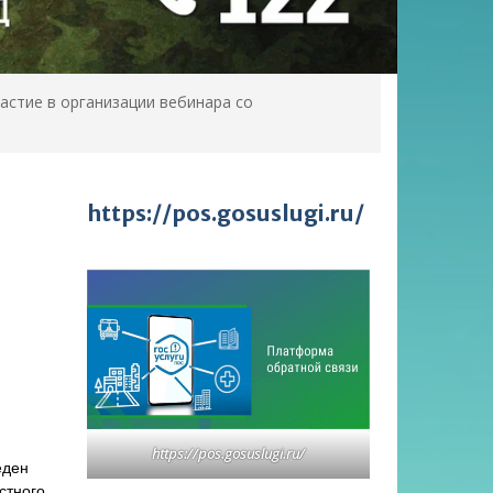
астие в организации вебинара со
https://pos.gosuslugi.ru/
https://pos.gosuslugi.ru/
еден
стного