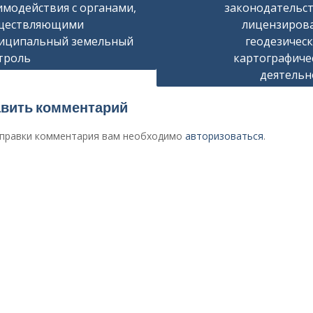
имодействия с органами,
законодательст
сям
ществляющими
лицензиров
иципальный земельный
геодезическ
троль
картографиче
деятельн
вить комментарий
правки комментария вам необходимо
авторизоваться
.