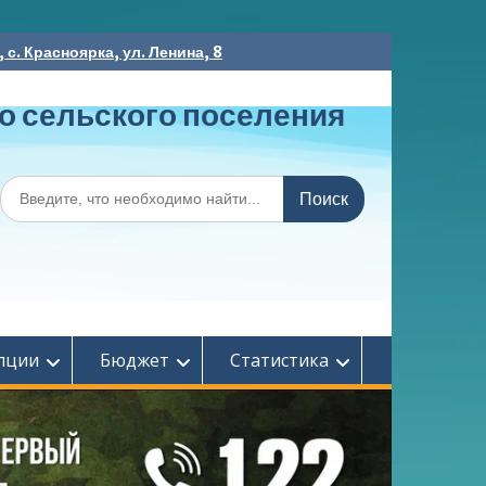
с. Красноярка, ул. Ленина, 8
о сельского поселения
Поиск
по:
пции
Бюджет
Статистика