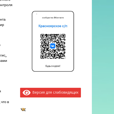
онтроля
нта
мир
а
гис,
нами
и
Версия для слабовидящих
что в
ВКонтакте