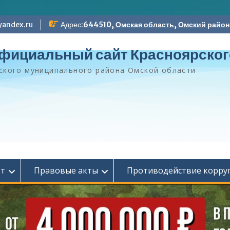
andex.ru
Адрес:
644510, Омская область, Омский район, 
фициальный сайт Красноярског
ского муниципального района Омской области
ет
Правовые акты
Противодействие корру