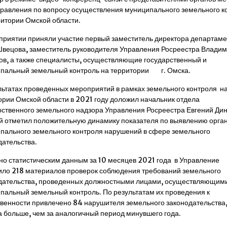
равления по вопросу осуществления муниципального земельного к
ритории Омской области.
приятии приняли участие первый заместитель директора департаме
вецова, заместитель руководителя Управления Росреестра Влади
ов, а также специалисты, осуществляющие государственный и
пальный земельный контроль на территории г. Омска.
льтатах проведенных мероприятий в рамках земельного контроля н
ории Омской области в 2021 году доложил начальник отдела
рственного земельного надзора Управления Росреестра Евгений Дин
й отметил положительную динамику показателя по выявлению орга
пального земельного контроля нарушений в сфере земельного
дательства.
но статистическим данным за 10 месяцев 2021 года в Управление
ило 218 материалов проверок соблюдения требований земельного
дательства, проведенных должностными лицами, осуществляющим
пальный земельный контроль. По результатам их проведения к
твенности привлечено 84 нарушителя земельного законодательства, 
за больше, чем за аналогичный период минувшего года.