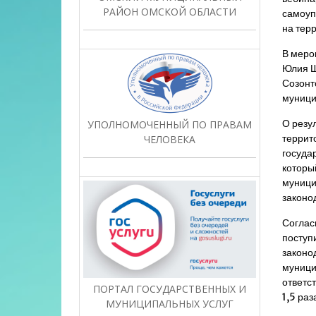
РАЙОН ОМСКОЙ ОБЛАСТИ
самоуп
на тер
В меро
Юлия Ш
Созонт
муници
О резу
УПОЛНОМОЧЕННЫЙ ПО ПРАВАМ
террит
ЧЕЛОВЕКА
госуда
которы
муници
законо
Соглас
поступ
законо
муници
ответс
ПОРТАЛ ГОСУДАРСТВЕННЫХ И
1,5 ра
МУНИЦИПАЛЬНЫХ УСЛУГ