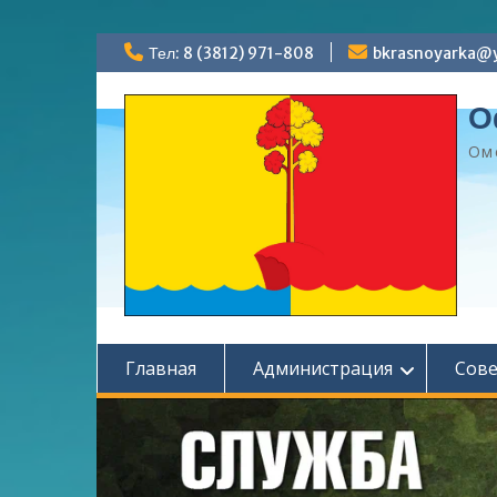
Перейти
Тел: 8 (3812) 971-808
bkrasnoyarka@y
к
содержимому
О
Ом
Главная
Администрация
Сов