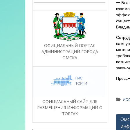
— Благ
взаимо
эффект
сущест
Владим
Сотруд
самоуп
ОФИЦИАЛЬНЫЙ ПОРТАЛ
матери
АДМИНИСТРАЦИИ ГОРОДА
требов
ОМСКА
возник
законо
Пресс-
РОС
ОФИЦИАЛЬНЫЙ САЙТ ДЛЯ
РАЗМЕЩЕНИЯ ИНФОРМАЦИИ О
ТОРГАХ
Нави
Омс
инф
по