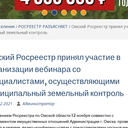
селения
/
РОСРЕЕСТР РАЗЪЯСНЯЕТ
/
Омский Росреестр принял уч
ый земельный контроль
кий Росреестр принял участие в
анизации вебинара со
циалистами, осуществляющими
иципальный земельный контроль
12.2021
Администратор
ением Росреестра по Омской области 12 ноября совместно с
аментом имущественных отношений Администрации г. Омска пров
р в режиме видео-конференц-связи с представителями органов ме