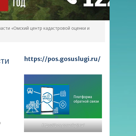
сти «Омский центр кадастровой оценки и
https://pos.gosuslugi.ru/
сти
й
https://pos.gosuslugi.ru/