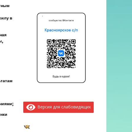
тным
силу в
ная
ы,
ьтатам
ниями;
Версия для слабовидящих
енки
ВКонтакте