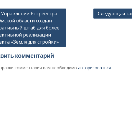
гация
 Управлении Росреестра
Следующая за
Омской области создан
ративный штаб для более
сям
ективной реализации
екта «Земля для стройки»
вить комментарий
правки комментария вам необходимо
авторизоваться
.