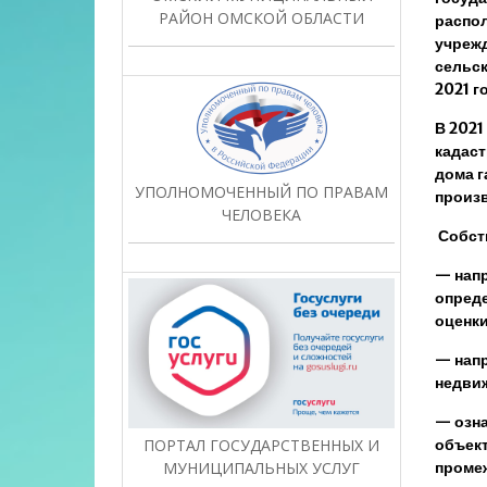
РАЙОН ОМСКОЙ ОБЛАСТИ
распо
учрежд
сельск
2021 г
В 2021
кадаст
дома г
УПОЛНОМОЧЕННЫЙ ПО ПРАВАМ
произв
ЧЕЛОВЕКА
Собст
— напр
опреде
оценки
— напр
недвиж
— озна
ПОРТАЛ ГОСУДАРСТВЕННЫХ И
объект
МУНИЦИПАЛЬНЫХ УСЛУГ
промеж