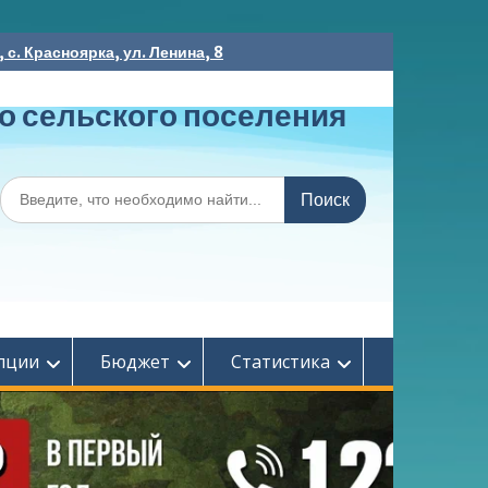
с. Красноярка, ул. Ленина, 8
о сельского поселения
Поиск
по:
пции
Бюджет
Статистика