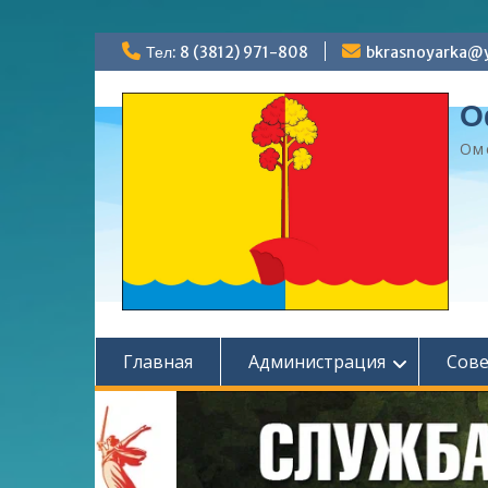
Перейти
Тел: 8 (3812) 971-808
bkrasnoyarka@y
к
содержимому
О
Ом
Главная
Администрация
Сов