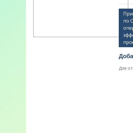
Нави
При
по 
по
опе
запи
эфф
про
Доба
Для от