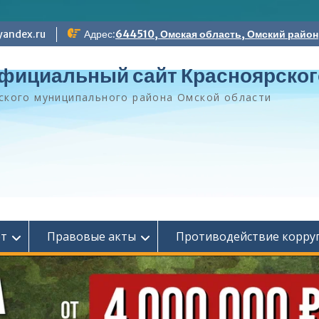
andex.ru
Адрес:
644510, Омская область, Омский район, 
фициальный сайт Красноярског
ского муниципального района Омской области
ет
Правовые акты
Противодействие корру