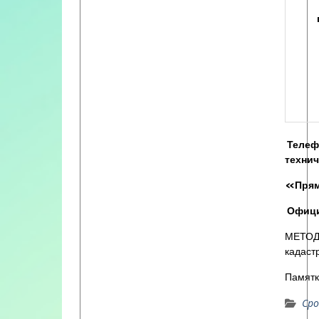
Телеф
технич
«Пряма
Офици
МЕТОДИ
кадаст
Памятк
Сро