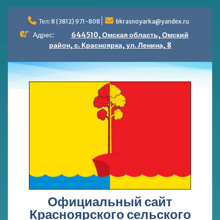
Перейти
к
Тел: 8 (3812) 971-808
bkrasnoyarka@yandex.ru
содержимому
Адрес:
644510, Омская область, Омский
район, с. Красноярка, ул. Ленина, 8
Официальный сайт
Красноярского сельского