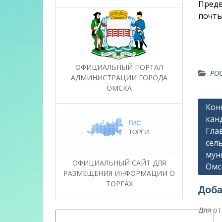
Предв
почты
ОФИЦИАЛЬНЫЙ ПОРТАЛ
РОС
АДМИНИСТРАЦИИ ГОРОДА
ОМСКА
Нави
Кон
кан
по
Гла
запи
сел
мун
ОФИЦИАЛЬНЫЙ САЙТ ДЛЯ
Омс
РАЗМЕЩЕНИЯ ИНФОРМАЦИИ О
ТОРГАХ
Доба
Для от