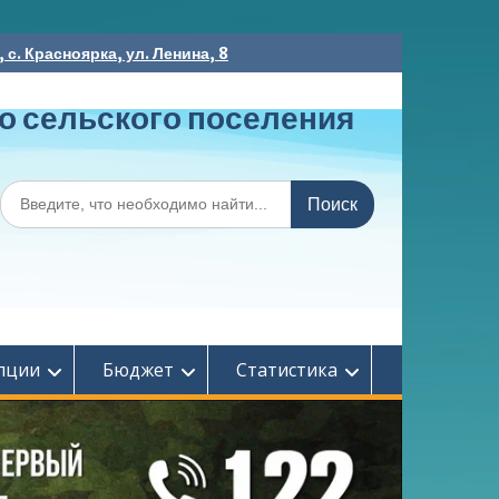
с. Красноярка, ул. Ленина, 8
о сельского поселения
Поиск
по:
пции
Бюджет
Статистика