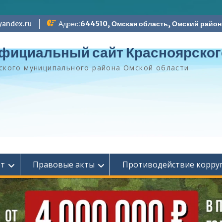
andex.ru
Адрес:
644510, Омская область, Омский район, 
фициальный сайт Красноярског
ского муниципального района Омской области
ет
Правовые акты
Противодействие корру