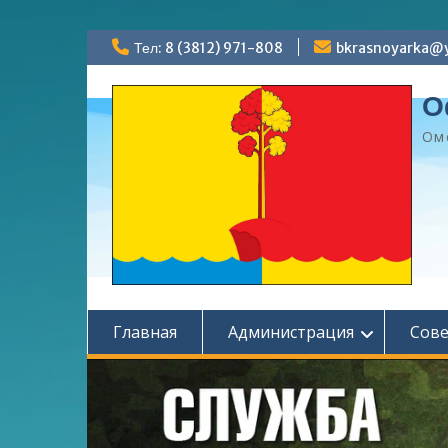
Перейти
Тел: 8 (3812) 971-808
bkrasnoyarka@y
к
содержимому
О
Ом
Главная
Администрация
Сов