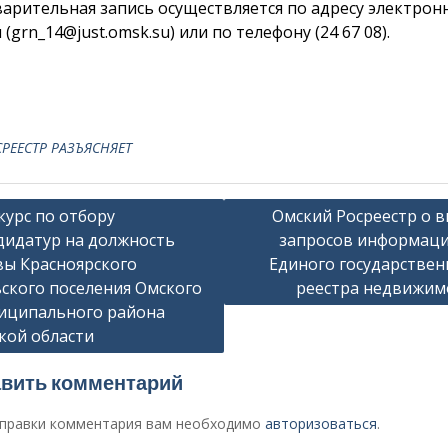
арительная запись осуществляется по адресу электрон
 (
grn_14@just.omsk.su
) или по телефону (24 67 08).
РЕЕСТР РАЗЪЯСНЯЕТ
гация
курс по отбору
Омский Росреестр о в
дидатур на должность
запросов информаци
вы Красноярского
Единого государствен
сям
ьского поселения Омского
реестра недвижим
иципального района
кой области
вить комментарий
правки комментария вам необходимо
авторизоваться
.