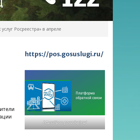
услуг Росреестра» в апреле
https://pos.gosuslugi.ru/
вители
рации
https://pos.gosuslugi.ru/