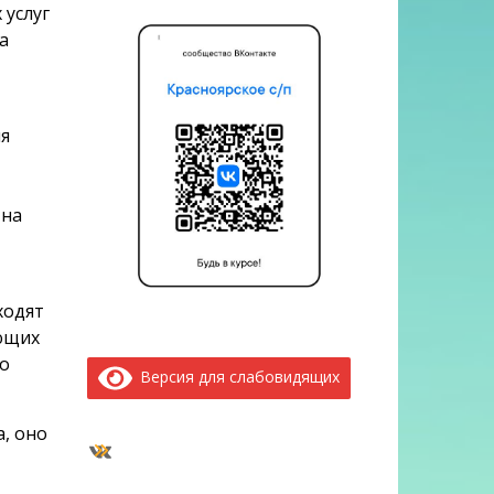
 услуг
а
я
 на
ходят
ающих
о
Версия для слабовидящих
, оно
ВКонтакте