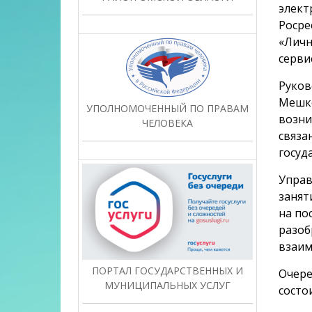
элект
Росре
«Личн
серви
Руков
Мешко
УПОЛНОМОЧЕННЫЙ ПО ПРАВАМ
возни
ЧЕЛОВЕКА
связа
госуд
Управ
занят
на по
разоб
взаим
ПОРТАЛ ГОСУДАРСТВЕННЫХ И
Очере
МУНИЦИПАЛЬНЫХ УСЛУГ
состои