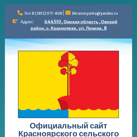
Перейти
к
Тел: 8 (3812) 971-808
bkrasnoyarka@yandex.ru
содержимому
Адрес:
644510, Омская область, Омский
район, с. Красноярка, ул. Ленина, 8
Официальный сайт
Красноярского сельского