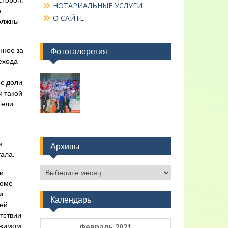
сторон.
НОТАРИАЛЬНЫЕ УСЛУГИ
я
О САЙТЕ
олжны
нное за
Фотогалерегия
ехода
ые доли
и такой
тели
з
Архивы
тала.
Архивы
и
роме
и
Календарь
лей
етствии
ежимом
Февраль 2021