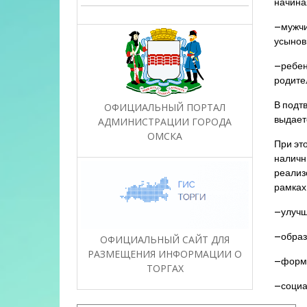
начиная
–мужчи
усынов
–ребен
родите
В подт
ОФИЦИАЛЬНЫЙ ПОРТАЛ
выдает
АДМИНИСТРАЦИИ ГОРОДА
ОМСКА
При эт
наличн
реализ
рамках
–улучш
–образ
ОФИЦИАЛЬНЫЙ САЙТ ДЛЯ
РАЗМЕЩЕНИЯ ИНФОРМАЦИИ О
–форми
ТОРГАХ
–социа