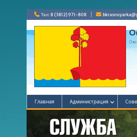
Перейти
Тел: 8 (3812) 971-808
bkrasnoyarka@y
к
содержимому
О
Ом
Главная
Администрация
Сов