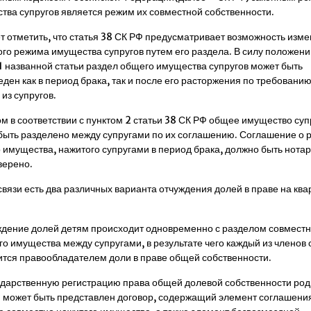
тва супругов является режим их совместной собственности.
т отметить, что статья 38 СК РФ предусматривает возможность изм
ого режима имущества супругов путем его раздела. В силу положени
 1 названной статьи раздел общего имущества супругов может быть
ден как в период брака, так и после его расторжения по требовани
из супругов.
ом в соответствии с пунктом 2 статьи 38 СК РФ общее имущество суп
быть разделено между супругами по их соглашению. Соглашение о 
 имущества, нажитого супругами в период брака, должно быть нота
верено.
связи есть два различных варианта отчуждения долей в праве на ква
ждение долей детям происходит одновременно с разделом совмест
го имущества между супругами, в результате чего каждый из членов
ится правообладателем доли в праве общей собственности.
ударственную регистрацию права общей долевой собственности ро
й может быть представлен договор, содержащий элемент соглашени