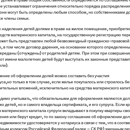
 долей в праве общей собственности определяется по соглашению 
не устанавливает ограничения относительно порядка распределени
 они могут быть определены любым способом, но собственниками д
се члены семьи.
х наделения детей долями в праве на жилое помещение, приобрете
редств материнского капитала, на государственную регистрацию пер
ожет быть представлен любой безвозмездный гражданско-правовой
р, в том числе договор дарения, на основании которого определенн
переданы (отчуждены) от родителей детям. При этом при совершени
 от имени малолетних детей будут выступать их законные представи
ели).
ение об оформлении долей можно составить без участия
са,но только в том случае, если жилье покупалось или строилось бе
ительных вложений, исключительно на средства материнского капи
димо учитывать, что обязательными для оформления являются дол
ко детей, но и самого владельца сертификата, и его супруга. Если к
в материнского капитала супруги вкладывают в покупку квартиры сво
ения или берут кредит, то по закону соглашение об оформлении до
недвижимости удостоверяется у нотариуса в связи с тем, что в соотв
ным кодексом Российской Федерации(далее – СК РФ) законным р