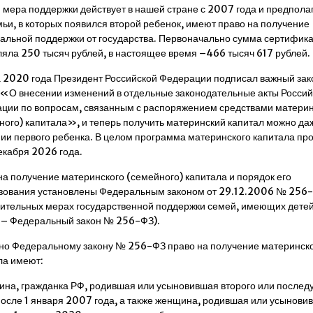
 мера поддержки действует в нашей стране с 2007 года и предполаг
мьи, в которых появился второй ребенок, имеют право на получение
альной поддержки от государства. Первоначально сумма сертифика
ляла 250 тысяч рублей, в настоящее время –466 тысяч 617 рублей.
а 2020 года Президент Российской Федерации подписал важный за
«О внесении изменений в отдельные законодательные акты Россий
ции по вопросам, связанным с распоряжением средствами материн
ного) капитала», и теперь получить материнский капитал можно да
ии первого ребенка. В целом программа материнского капитала пр
декабря 2026 года.
на получение материнского (семейного) капитала и порядок его
зования установлены Федеральным законом от 29.12.2006 № 25
ительных мерах государственной поддержки семей, имеющих дет
 – Федеральный закон № 256-ФЗ).
но Федеральному закону № 256-ФЗ право на получение материнск
ла имеют:
на, гражданка РФ, родившая или усыновившая второго или после
после 1 января 2007 года, а также женщина, родившая или усынови