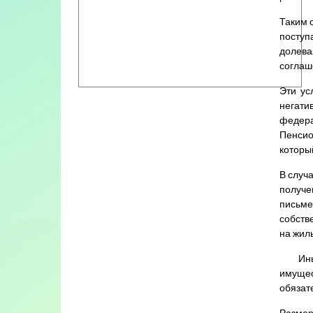
Таким 
поступ
долева
соглаш
Эти ус
негати
федера
Пенсио
которы
В случ
получе
письме
собств
на жил
Иными 
имущес
обязат