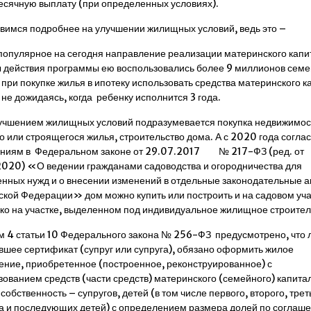
сячную выплату (при определенных условиях).
вимся подробнее на улучшении жилищных условий, ведь это –
популярное на сегодня направление реализации материнского капи
ы действия программы ею воспользовались более 9 миллионов семе
 при покупке жилья в ипотеку использовать средства материнского к
не дожидаясь, когда ребенку исполнится 3 года.
учшением жилищных условий подразумевается покупка недвижимос
о или строящегося жилья, строительство дома. А с 2020 года согла
ниям в Федеральном законе от 29.07.2017 № 217-ФЗ (ред. от
2020) «О ведении гражданами садоводства и огородничества для
енных нужд и о внесении изменений в отдельные законодательные а
ской Федерации» дом можно купить или построить и на садовом учас
ько на участке, выделенном под индивидуальное жилищное строител
м 4 статьи 10 Федерального закона № 256-ФЗ предусмотрено, что 
вшее сертификат (супруг или супруга), обязано оформить жилое
ние, приобретенное (построенное, реконструированное) с
зованием средств (части средств) материнского (семейного) капитал
обственность – супругов, детей (в том числе первого, второго, трет
а и последующих детей) с определением размера долей по соглаш