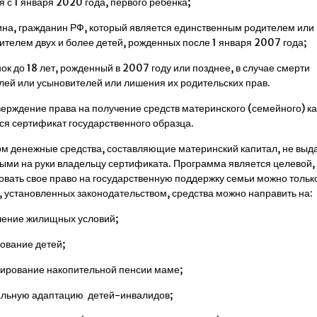
 с 1 января 2020 года, первого ребенка;
на, гражданин РФ, который является единственным родителем или
ителем двух и более детей, рожденных после 1 января 2007 года;
ок до 18 лет, рожденный в 2007 году или позднее, в случае смерти
лей или усыновителей или лишения их родительских прав.
верждение права на получение средств материнского (семейного) к
ся сертификат государственного образца.
ом денежные средства, составляющие материнский капитал, не выд
ыми на руки владельцу сертификата. Программа является целевой,
овать свое право на государственную поддержку семьи можно только
, установленных законодательством, средства можно направить на:
ение жилищных условий;
ование детей;
рование накопительной пенсии маме;
льную адаптацию детей-инвалидов;