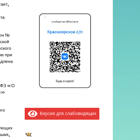
ает,
та
кон №
ской
ского
же при
одлена
6-ФЗ «О
ей»
ого
Версия для слабовидящих
дующих
ВКонтакте
вшая,