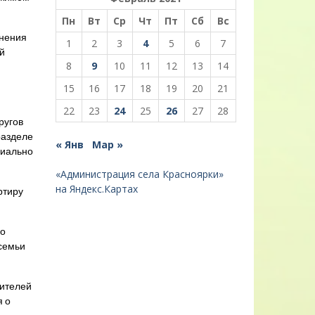
Пн
Вт
Ср
Чт
Пт
Сб
Вс
енения
1
2
3
4
5
6
7
й
8
9
10
11
12
13
14
ю
15
16
17
18
19
20
21
22
23
24
25
26
27
28
ругов
разделе
« Янв
Мар »
риально
«Администрация села Красноярки»
на Яндекс.Картах
ртиру
но
 семьи
дителей
я о