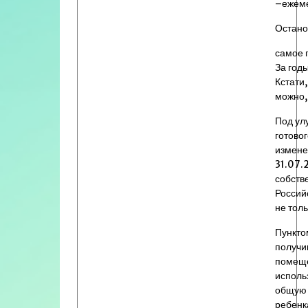
–ежеме
Остано
самое 
За год
Кстати,
можно, 
Под ул
готовог
измене
31.07.
собств
Россий
не тол
Пункто
получи
помеще
исполь
общую с
ребенк