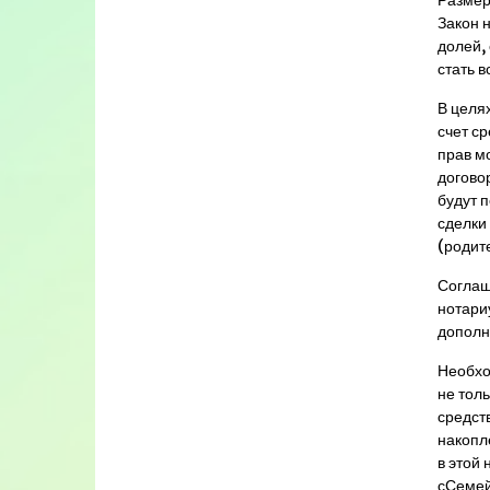
Размер
Закон 
долей,
стать в
В целя
счет с
прав м
догово
будут 
сделки
(родит
Соглаш
нотариу
дополн
Необхо
не толь
средст
накопл
в этой 
сСемей