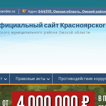
andex.ru
Адрес:
644510, Омская область, Омский район, 
фициальный сайт Красноярског
ского муниципального района Омской области
ет
Правовые акты
Противодействие корру