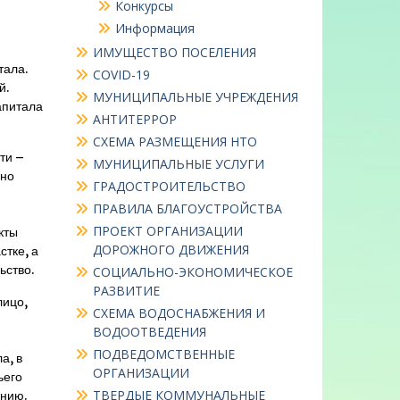
Конкурсы
Информация
ИМУЩЕСТВО ПОСЕЛЕНИЯ
тала.
COVID-19
й.
МУНИЦИПАЛЬНЫЕ УЧРЕЖДЕНИЯ
апитала
АНТИТЕРРОР
СХЕМА РАЗМЕЩЕНИЯ НТО
ти –
МУНИЦИПАЛЬНЫЕ УСЛУГИ
сно
ГРАДОСТРОИТЕЛЬСТВО
ПРАВИЛА БЛАГОУСТРОЙСТВА
ПРОЕКТ ОРГАНИЗАЦИИ
кты
ДОРОЖНОГО ДВИЖЕНИЯ
тке, а
ьство.
СОЦИАЛЬНО-ЭКОНОМИЧЕСКОЕ
РАЗВИТИЕ
лицо,
СХЕМА ВОДОСНАБЖЕНИЯ И
ВОДООТВЕДЕНИЯ
ПОДВЕДОМСТВЕННЫЕ
а, в
ОРГАНИЗАЦИИ
ьего
ТВЕРДЫЕ КОММУНАЛЬНЫЕ
ению.