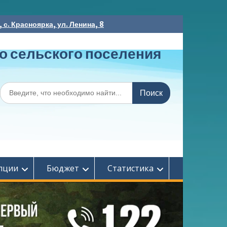
с. Красноярка, ул. Ленина, 8
о сельского поселения
Поиск
по:
пции
Бюджет
Статистика