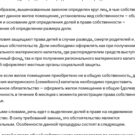
образом, вышеназванным законом определен круг лиц, в чью собств
ает данное жилое помещение, установлены вид собственности – о
я и основание для определения долей в праве собственности –
ение об определении размера доли.
ловия защищают права детей в случае развода, смерти родителей и 
вных обстоятельств. Доли необходимо оформлять как при получени
льного материнского капитала, где распорядителем средств выступ
нный фонд, так и при получении регионального материнского капит
й оформляют местные органы социальной защиты.
ае если жилое помещение приобретено не в общую собственность, 
ния материнского (семейного) капитала необходимо предоставить
нное обязательство – оформить жилое помещение в общую (долев
енность в течение 6 месяцев с момента регистрации права собствен
ье.
словами, речь идет о выделении долей в праве на недвижимое
тво. В силу требований закона, это обстоятельство является
ельным. Особенности данной процедуры состоят в следующем.