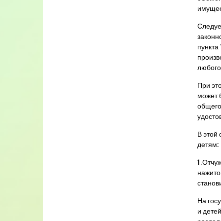
имущес
Следуе
законн
пункта
произве
любого 
При эт
может 
общего
удосто
В этой 
детям:
1.Отчу
нажито
станов
На гос
и дете