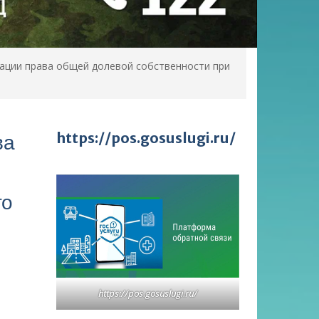
рации права общей долевой собственности при
https://pos.gosuslugi.ru/
ва
го
https://pos.gosuslugi.ru/