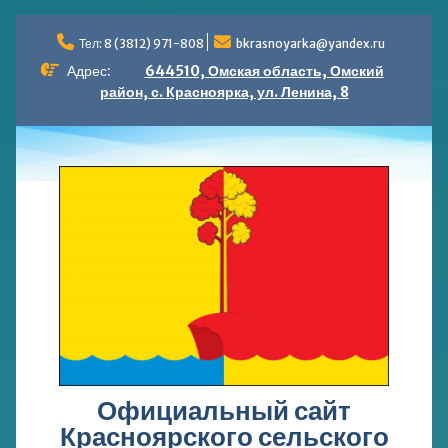
Перейти
к
Тел: 8 (3812) 971-808
bkrasnoyarka@yandex.ru
содержимому
Адрес:
644510, Омская область, Омский
район, с. Красноярка, ул. Ленина, 8
Официальный сайт
Красноярского сельского