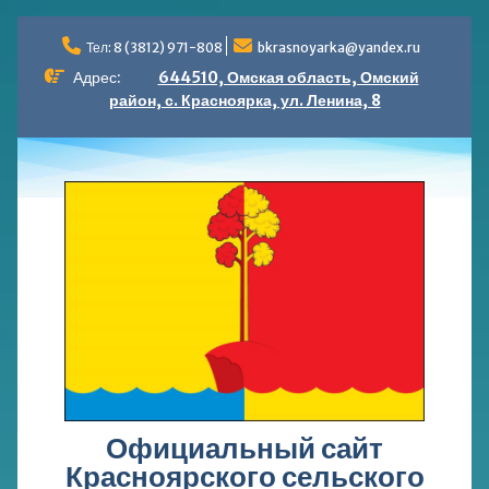
Перейти
к
Тел: 8 (3812) 971-808
bkrasnoyarka@yandex.ru
содержимому
Адрес:
644510, Омская область, Омский
район, с. Красноярка, ул. Ленина, 8
Официальный сайт
Красноярского сельского