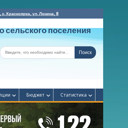
с. Красноярка, ул. Ленина, 8
о сельского поселения
Поиск
по:
пции
Бюджет
Статистика