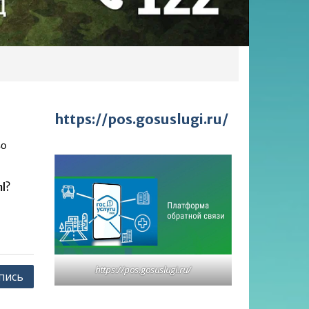
https://pos.gosuslugi.ru/
во
l?
https://pos.gosuslugi.ru/
пись