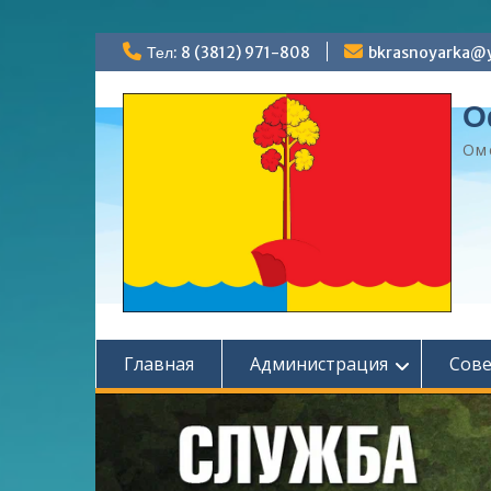
Перейти
Тел: 8 (3812) 971-808
bkrasnoyarka@y
к
содержимому
О
Ом
Главная
Администрация
Сов