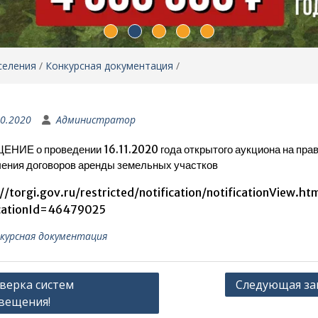
селения
/
Конкурсная документация
/
10.2020
Администратор
НИЕ о проведении 16.11.2020 года открытого аукциона на пра
ения договоров аренды земельных участков
//torgi.gov.ru/restricted/notification/notificationView.htm
icationId=46479025
курсная документация
гация
верка систем
Следующая за
вещения!