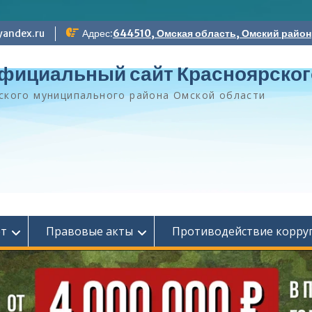
andex.ru
Адрес:
644510, Омская область, Омский район, 
фициальный сайт Красноярског
ского муниципального района Омской области
ет
Правовые акты
Противодействие корру