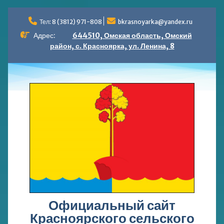
Перейти
к
Тел: 8 (3812) 971-808
bkrasnoyarka@yandex.ru
содержимому
Адрес:
644510, Омская область, Омский
район, с. Красноярка, ул. Ленина, 8
Официальный сайт
Красноярского сельского