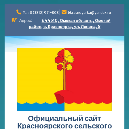
Перейти
к
Тел: 8 (3812) 971-808
bkrasnoyarka@yandex.ru
содержимому
Адрес:
644510, Омская область, Омский
район, с. Красноярка, ул. Ленина, 8
Официальный сайт
Красноярского сельского