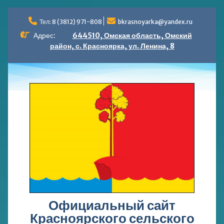
Перейти
к
Тел: 8 (3812) 971-808
bkrasnoyarka@yandex.ru
содержимому
Адрес:
644510, Омская область, Омский
район, с. Красноярка, ул. Ленина, 8
Официальный сайт
Красноярского сельского