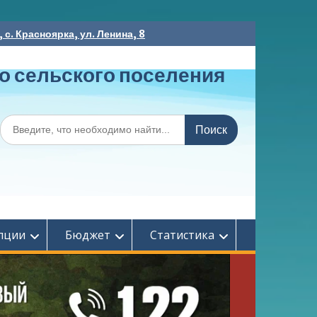
с. Красноярка, ул. Ленина, 8
о сельского поселения
Поиск
по:
пции
Бюджет
Статистика