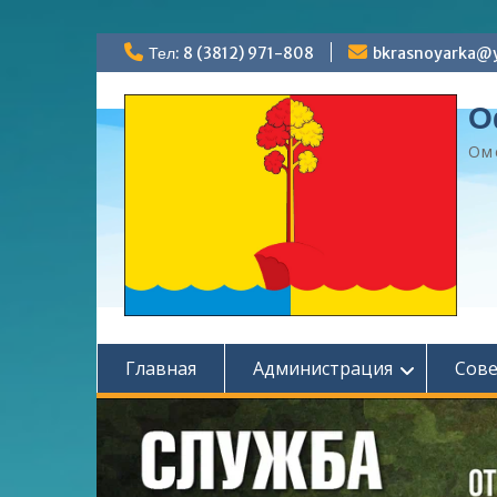
Перейти
Тел: 8 (3812) 971-808
bkrasnoyarka@y
к
содержимому
О
Ом
Главная
Администрация
Сов