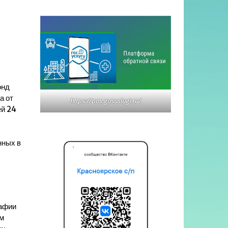
онд
а от
https://pos.gosuslugi.ru/
ей 24
нных в
,
рафии
м