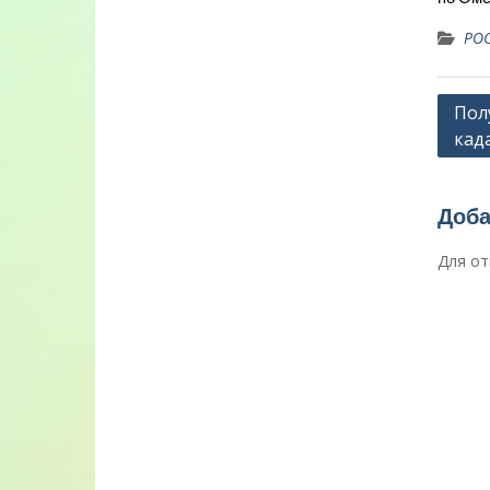
РОС
Нави
Пол
кад
по
запи
Доба
Для от