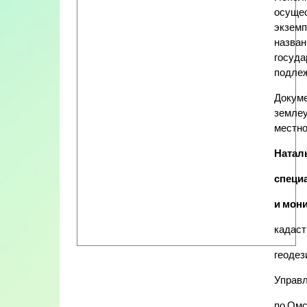
осущес
экземп
назван
госуда
подлеж
Докуме
землеу
местно
Натал
специ
и мони
кадаст
геодез
Управл
по Омс