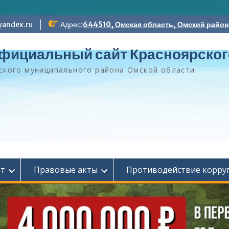
andex.ru
Адрес:
644510, Омская область, Омский район, 
фициальный сайт Красноярског
ского муниципального района Омской области
ет
Правовые акты
Противодействие корру