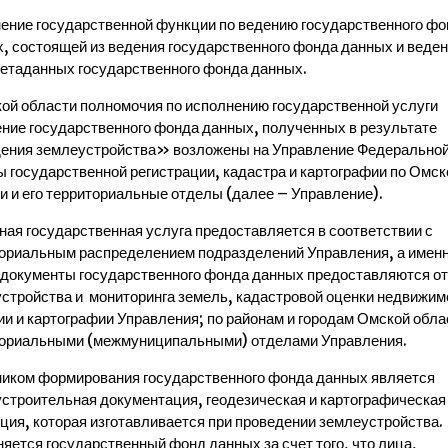
ение государственной функции по ведению государственного фо
, состоящей из ведения государственного фонда данных и веде
етаданных государственного фонда данных.
ой области полномочия по исполнению государственной услуги
ие государственного фонда данных, полученных в результате
ения землеустройства» возложены на Управление Федерально
 государственной регистрации, кадастра и картографии по Омск
и и его территориальные отделы (далее – Управление).
ная государственная услуга предоставляется в соответствии с
ориальным распределением подразделений Управления, а именно:
документы государственного фонда данных предоставляются о
стройства и мониторинга земель, кадастровой оценки недвижим
ии и картографии Управления; по районам и городам Омской обла
ориальными (межмуниципальными) отделами Управления.
иком формирования государственного фонда данных является
строительная документация, геодезическая и картографическая
ция, которая изготавливается при проведении землеустройства.
яется государственный фонд данных за счет того, что лица,