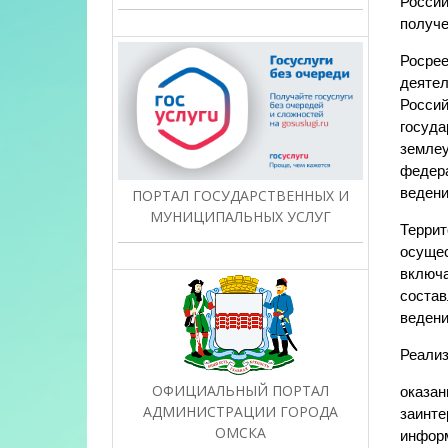
Россий
получе
Росрее
деятел
Россий
госуда
землеу
федера
ведени
ПОРТАЛ ГОСУДАРСТВЕННЫХ И
МУНИЦИПАЛЬНЫХ УСЛУГ
Террит
осущес
включа
состав
ведени
Реализ
ОФИЦИАЛЬНЫЙ ПОРТАЛ
оказан
АДМИНИСТРАЦИИ ГОРОДА
заинте
ОМСКА
информ