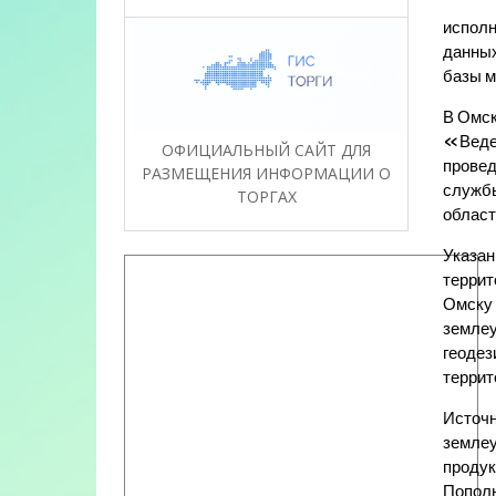
исполн
данных
базы м
В Омск
«Веден
ОФИЦИАЛЬНЫЙ САЙТ ДЛЯ
провед
РАЗМЕЩЕНИЯ ИНФОРМАЦИИ О
службы
ТОРГАХ
област
Указан
террит
Омску 
землеу
геодез
террит
Источн
землеу
продук
Пополн