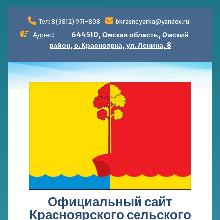
Перейти
к
Тел: 8 (3812) 971-808
bkrasnoyarka@yandex.ru
содержимому
Адрес:
644510, Омская область, Омский
район, с. Красноярка, ул. Ленина, 8
Официальный сайт
Красноярского сельского