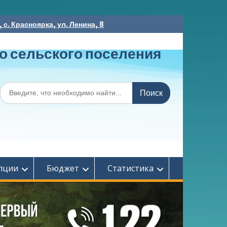
с. Красноярка, ул. Ленина, 8
о сельского поселения
Поиск
по:
пции
Бюджет
Статистика