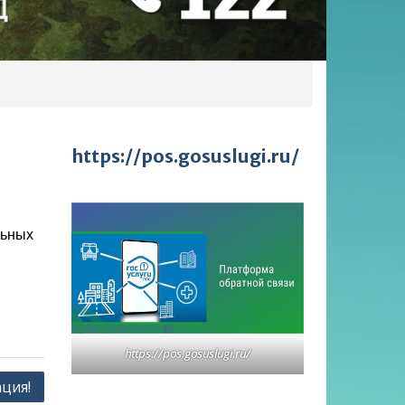
https://pos.gosuslugi.ru/
льных
https://pos.gosuslugi.ru/
ция!