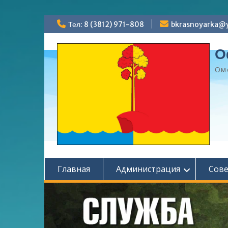
Перейти
Тел: 8 (3812) 971-808
bkrasnoyarka@y
к
содержимому
О
Ом
Главная
Администрация
Сов