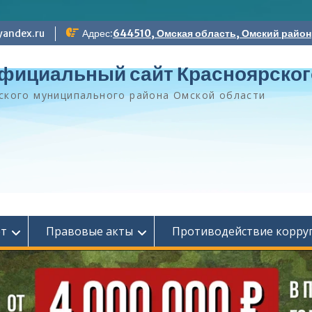
andex.ru
Адрес:
644510, Омская область, Омский район, 
фициальный сайт Красноярског
ского муниципального района Омской области
ет
Правовые акты
Противодействие корру