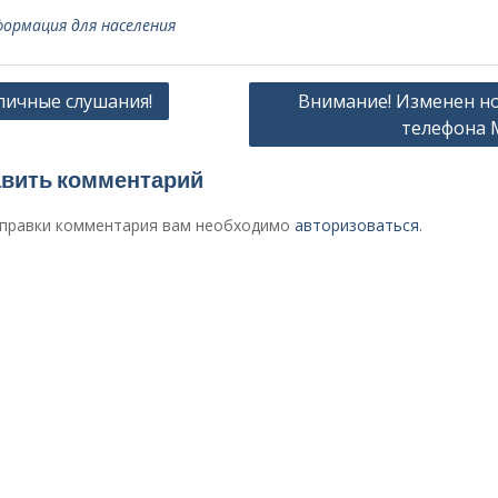
ормация для населения
гация
личные слушания!
Внимание! Изменен н
телефона
сям
вить комментарий
правки комментария вам необходимо
авторизоваться
.