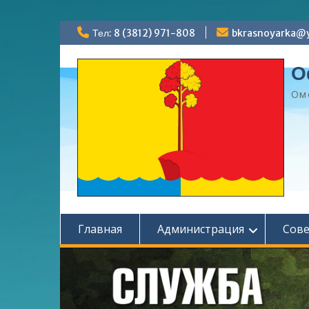
Перейти
Тел: 8 (3812) 971-808
bkrasnoyarka@y
к
содержимому
О
Ом
Главная
Администрация
Сов