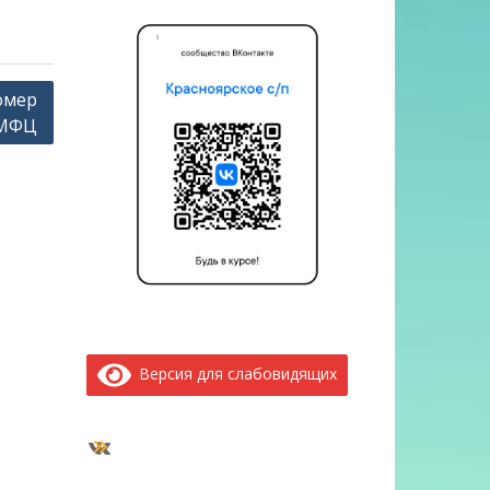
омер
 МФЦ
Версия для слабовидящих
ВКонтакте