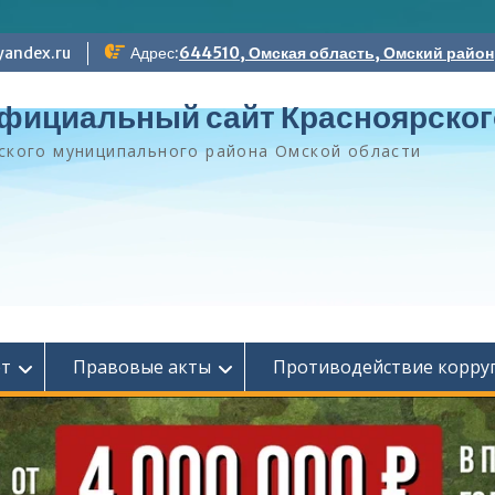
andex.ru
Адрес:
644510, Омская область, Омский район, 
фициальный сайт Красноярског
ского муниципального района Омской области
ет
Правовые акты
Противодействие корру