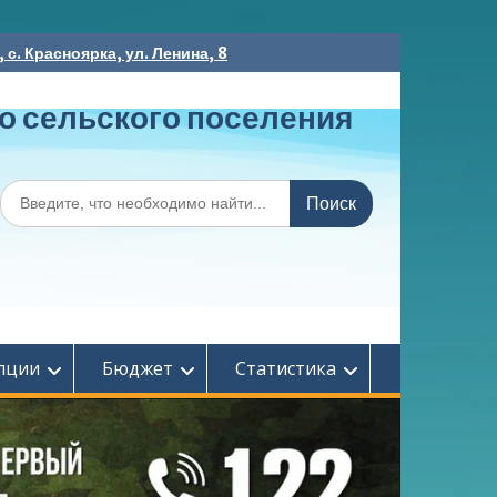
с. Красноярка, ул. Ленина, 8
о сельского поселения
Поиск
по:
пции
Бюджет
Статистика