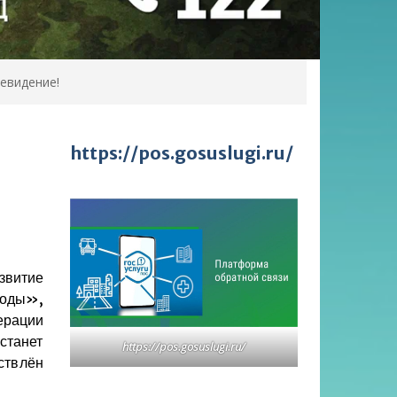
евидение!
https://pos.gosuslugi.ru/
!
звитие
годы»,
ерации
станет
https://pos.gosuslugi.ru/
ствлён