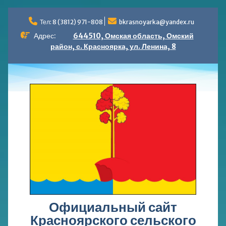
Перейти
к
Тел: 8 (3812) 971-808
bkrasnoyarka@yandex.ru
содержимому
Адрес:
644510, Омская область, Омский
район, с. Красноярка, ул. Ленина, 8
Официальный сайт
Красноярского сельского