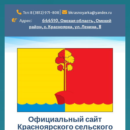
Перейти
к
Тел: 8 (3812) 971-808
bkrasnoyarka@yandex.ru
содержимому
Адрес:
644510, Омская область, Омский
район, с. Красноярка, ул. Ленина, 8
Официальный сайт
Красноярского сельского