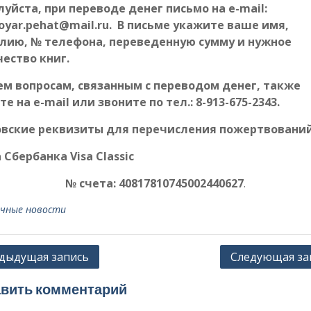
уйста, при переводе денег письмо на e-mail:
oyar.pehat@mail.ru. В письме укажите ваше имя,
лию, № телефона, переведенную сумму и нужное
ество книг.
ем вопросам, связанным с переводом денег, также
е на e-mail или звоните по тел.: 8-913-675-2343.
вские реквизиты для перечисления пожертвований
 Сбербанка Visa Classic
№ счета: 40817810745002440627
.
чные новости
гация
дыдущая запись
Следующая за
вить комментарий
сям