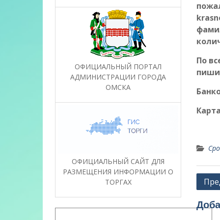
пожал
krasn
фами
колич
По вс
ОФИЦИАЛЬНЫЙ ПОРТАЛ
пишит
АДМИНИСТРАЦИИ ГОРОДА
ОМСКА
Банко
Карта
Сро
ОФИЦИАЛЬНЫЙ САЙТ ДЛЯ
РАЗМЕЩЕНИЯ ИНФОРМАЦИИ О
Нави
Пре
ТОРГАХ
по
Доба
запи