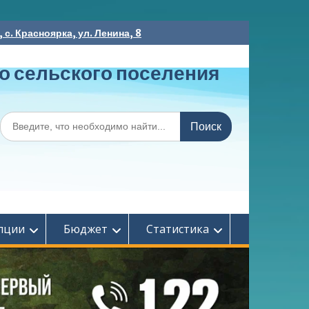
с. Красноярка, ул. Ленина, 8
о сельского поселения
Поиск
по:
пции
Бюджет
Статистика