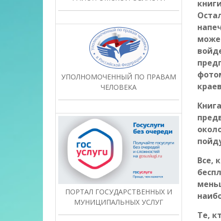
книги
Остал
напеч
может
войде
предп
фотом
УПОЛНОМОЧЕННЫЙ ПО ПРАВАМ
крае
ЧЕЛОВЕКА
Книга
предв
около
пойду
Все, 
беспл
меньш
ПОРТАЛ ГОСУДАРСТВЕННЫХ И
наибо
МУНИЦИПАЛЬНЫХ УСЛУГ
Те, к