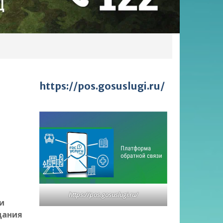
https://pos.gosuslugi.ru/
https://pos.gosuslugi.ru/
и
дания