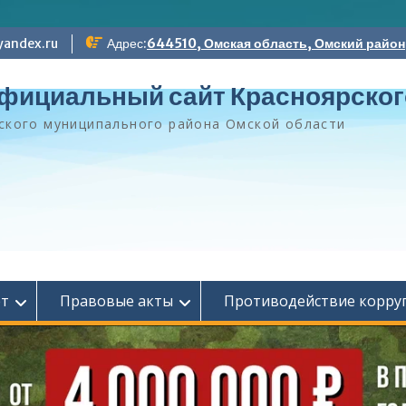
andex.ru
Адрес:
644510, Омская область, Омский район, 
фициальный сайт Красноярског
ского муниципального района Омской области
ет
Правовые акты
Противодействие корру