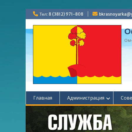
Перейти
Тел: 8 (3812) 971-808
bkrasnoyarka@y
к
содержимому
О
Ом
Главная
Администрация
Сов