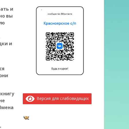
ать и
но вы
ую
,
дки и
ся
 они
 книгу
Версия для слабовидящих
не
Имена
ВКонтакте
,